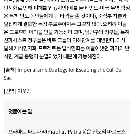
민지화로 인해 피해를 입겠지만
(
예를 들어 인도
-
미국 무역 협정
은 특히 인도 농민들에게 큰 타격을 줄 것이다
),
중심부 자본과
밀접하게 결합한 독점 부르주아지는 그렇지 않다
.
오히려 이들
은 그로부터 이익을 얻을 가능성이 크며
,
남반구의 정부들
,
특히
신파시스트 정부들은 바로 그들의 이해관계를 대변한다
.
다시
말해 재식민지화 프로젝트는 탈식민화를 이끌어냈던 과거의 반
식민 계급 동맹이 분열되었기 때문에 가능해진다
.
[
출처
]
Imperialism’s Strategy for Escaping the Cul-De-
Sac
[
번역
]
이꽃맘
덧붙이는 말
프라바트 파트나익(Prabhat Patnaik)은 인도의 마르크스