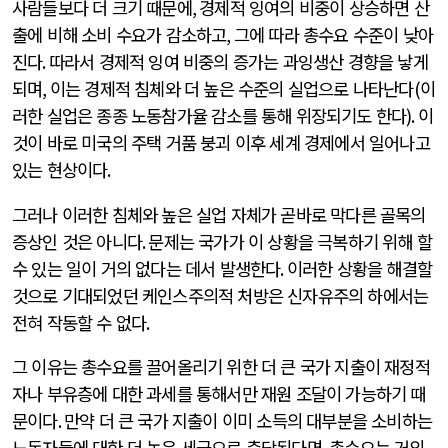
사람들보다 더 크기 때문에
,
경제적 잉여의 비중이 상승하면 산
출에 비해 소비 수요가 감소하고
,
그에 따라 총수요 수준이 낮아
진다
.
따라서 경제적 잉여 비중의 증가는 과잉생산 경향을 낳게
되며
,
이는 경제적 침체와 더 높은 수준의 실업으로 나타난다
(
이
러한 실업은 종종 노동참가율 감소를 통해 위장되기도 한다
).
이
것이 바로 미국의 주택 거품 붕괴 이후 세계 경제에서 일어나고
있는 현상이다
.
그러나 이러한 침체와 높은 실업 자체가 곧바로 막다른 골목의
증상인 것은 아니다
.
문제는 국가가 이 상황을 극복하기 위해 할
수 있는 일이 거의 없다는 데서 발생한다
.
이러한 상황을 해결할
것으로 기대되었던 케인스주의적 처방은 신자유주의 하에서는
전혀 작동할 수 없다
.
그 이유는 총수요를 끌어올리기 위한 더 큰 국가 지출이 재정적
자나 부유층에 대한 과세를 통해서만 재원 조달이 가능하기 때
문이다
.
만약 더 큰 국가 지출이 이미 소득의 대부분을 소비하는
노동자들에 대한 더 높은 세금으로 충당된다면
,
총수요는 거의