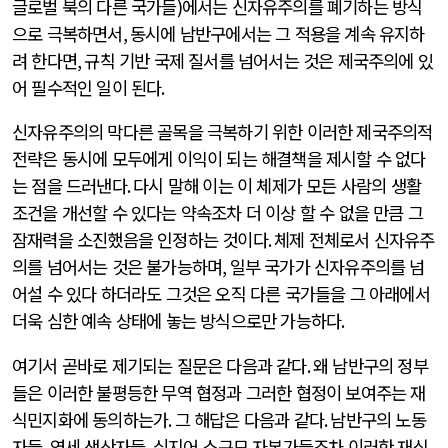
글로벌 북의 다른 국가들
)
에서는 신자유주의를 폐기하는 방식
으로 극복하면서
,
동시에 남반구에서는 그 적용을 계속 유지하
려 한다면
,
규칙 기반 국제 질서를 넘어서는 것은 제국주의에 있
어 필수적인 일이 된다
.
신자유주의의 막다른 골목을 극복하기 위한 이러한 제국주의적
전략은 동시에 모두에게 이익이 되는 해결책을 제시할 수 없다
는 점을 드러낸다
.
다시 말해 이는 이 체제가 모든 사람의 생활
조건을 개선할 수 있다는 약속조차 더 이상 할 수 없을 만큼 그
잠재력을 소진했음을 인정하는 것이다
.
체제 전체로서 신자유주
의를 넘어서는 것은 불가능하며
,
일부 국가가 신자유주의를 넘
어설 수 있다 하더라도 그것은 오직 다른 국가들을 그 아래에서
더욱 심한 예속 상태에 놓는 방식으로만 가능하다
.
여기서 곧바로 제기되는 질문은 다음과 같다
.
왜 남반구의 정부
들은 이러한 불평등한 무역 협정과 그러한 협정이 보여주는 재
식민지화에 동의하는가
.
그 해답은 다음과 같다
.
남반구의 노동
자들
,
영세 생산자들
,
심지어 소규모 자본가들조차 이러한 재식