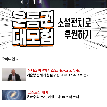
오피니언
[야니스 바루파키스(Yanis Varoufakis)]
기술봉건제 가설을 위한 마르크스주의적 논거
[코스모스, 대화]
은하수의 크기, 예상보다 10% 더 크다