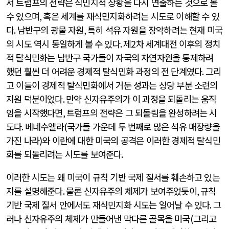
서 트럼프의 전략은 식민지적 상황을 다시 연출하는 것으로 볼
수 있으며
,
혹은 세계를 재식민지화하려는 시도로 이해할 수 있
다
.
남반구의 광물 자원
,
특히 석유 자원을 장악하려는 현재 미국
의 시도 역시 동일하게 볼 수 있다
.
제
2
차 세계대전 이후의 정치
적 탈식민화는 남반구 국가들이 자국의 자연자원을 통제하려
했던 훨씬 더 어려운 경제적 탈식민화 과정의 전 단계였다
.
그리
고 이들이 경제적 탈식민화에서 거둔 성과는 상당 부분 소련의
지원 덕분이었다
.
만약 신자유주의가 이 과정을 되돌리는 움직
임을 시작했다면
,
트럼프의 전략은 그 되돌림을 완성하려는 시
도다
.
베네수엘라
(
국가들 가운데 두 번째로 많은 석유 매장량을
가진 나라
)
와 이란에 대한 미국의 공격은 이러한 경제적 탈식민
화를 되돌리려는 시도를 보여준다
.
이러한 시도는 왜 미국이 규칙 기반 국제 질서를 훼손하고 있는
지를 설명해준다
.
물론 신자유주의 체제가 보여주었듯이
,
규칙
기반 국제 질서 안에서도 재식민지화 시도는 일어날 수 있다
.
그
러나 신자유주의 체제가 만들어낸 막다른 골목을 미국
(
그리고