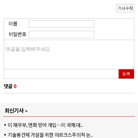
기사수정
이름
비밀번호
등록
댓글
0
최신기사
미 재무부, 엔화 방어 개입…미 국채 대..
기술봉건제 가설을 위한 마르크스주의적 논..