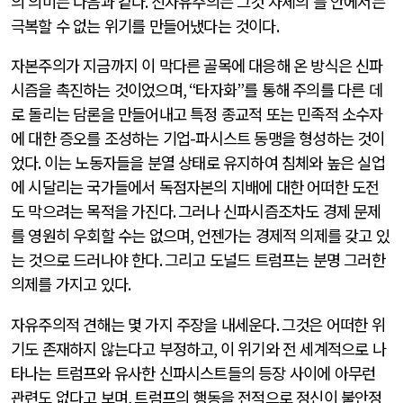
의 의미는 다음과 같다
.
신자유주의는 그것 자체의 틀 안에서는
극복할 수 없는 위기를 만들어냈다는 것이다
.
자본주의가 지금까지 이 막다른 골목에 대응해 온 방식은 신파
시즘을 촉진하는 것이었으며
, “
타자화
”
를 통해 주의를 다른 데
로 돌리는 담론을 만들어내고 특정 종교적 또는 민족적 소수자
에 대한 증오를 조성하는 기업
-
파시스트 동맹을 형성하는 것이
었다
.
이는 노동자들을 분열 상태로 유지하여 침체와 높은 실업
에 시달리는 국가들에서 독점자본의 지배에 대한 어떠한 도전
도 막으려는 목적을 가진다
.
그러나 신파시즘조차도 경제 문제
를 영원히 우회할 수는 없으며
,
언젠가는 경제적 의제를 갖고 있
는 것으로 드러나야 한다
.
그리고 도널드 트럼프는 분명 그러한
의제를 가지고 있다
.
자유주의적 견해는 몇 가지 주장을 내세운다
.
그것은 어떠한 위
기도 존재하지 않는다고 부정하고
,
이 위기와 전 세계적으로 나
타나는 트럼프와 유사한 신파시스트들의 등장 사이에 아무런
관련도 없다고 보며
,
트럼프의 행동을 전적으로 정신이 불안정