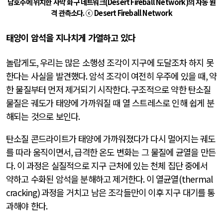
남호주에 위치한 사막 화구 네트워크
(Desert Fireball Network)
의 자동 원
격 관측소다
.
ⓒ
Desert Fireball Network
태양이 암석을 지나치게 가열하고 있다
놀랍게도
,
우리는 많은 소행성 조각이 지구에 도달조차 하지 못
한다는 사실을 발견했다
.
암석 조각이 여전히 우주에 있을 때
,
약
한 물질부터 먼저 제거되기 시작한다
.
구조적으로 약한 탄소질
물질은 궤도가 태양에 가까워질 때 열 스트레스로 인해 쉽게 분
해되는 것으로 보인다
.
탄소질 콘드라이트가 태양에 가까워졌다가 다시 멀어지는 궤도
를 따라 움직이면서
,
급격한 온도 변화는 그 물질에 균열을 만든
다
.
이 과정은 실질적으로 지구 근처에 있는 천체 집단 중에서
약하고 수화된 암석을 분해하고 제거한다
.
이 열균열
(thermal
cracking)
과정을 거치고 남은 조각들만이 이후 지구 대기를 통
과해야 한다
.