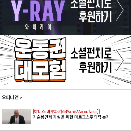
오피니언
[야니스 바루파키스(Yanis Varoufakis)]
기술봉건제 가설을 위한 마르크스주의적 논거