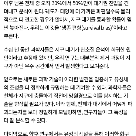
이후 남은 천체 중 오직
30%
에서
50%
만이 대기권 진입을 견
뎌내고 운석이 된다
.
궤도가 태양에 더 가까운 파편일수록 물리
적으로 더 견고한 경우가 많아서
,
지구 대기를 통과할 확률이 훨
씬 높아진다
.
우리는 이것을
‘
생존 편향
(survival bias)’
이라고
부른다
.
수십 년 동안 과학자들은 지구 대기가 탄소질 운석이 희귀한 원
인이라고 추정해 왔지만
,
우리 연구는 대부분의 제거 과정이 지
구가 아닌 우주 공간에서 먼저 발생한다고 보여준다
.
앞으로는 새로운 과학 기술이 이러한 발견을 입증하고 유성체
의 조성을 더 정확하게 규명하는 데 기여할 수 있다
.
과학자들은
천체가 지구에 충돌하기 직전에 망원경으로 이를 탐지하는 기
술을 향상할 필요가 있다
.
이와 함께
,
천체가 대기에서 어떻게 파
괴되는지를 보다 정밀하게 모델링하면
,
연구자들이 그 특성을
더 잘 분석할 수 있다
.
마지막으로
,
향후 연구에서는 유성의 색깔을 통해 이러한 화구