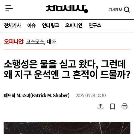
기사
제보
전체기사
이슈
인터링크
오피니언
연구소
오피니언
코스모스, 대화
소행성은 물을 싣고 왔다, 그런데
왜 지구 운석엔 그 흔적이 드물까?
패트릭 M. 쇼버(Patrick M. Shober)
2025.04.24 10:10