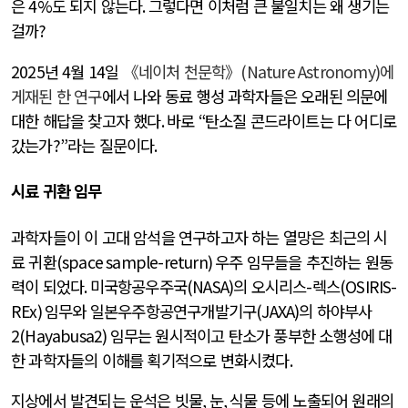
은
4%
도 되지 않는다
.
그렇다면 이처럼 큰 불일치는 왜 생기는
걸까
?
2025
년
4
월
14
일
《네이처 천문학》
(Nature Astronomy)
에
게재된 한 연구
에서 나와 동료 행성 과학자들은 오래된 의문에
대한 해답을 찾고자 했다
.
바로
“
탄소질 콘드라이트는 다 어디로
갔는가
?”
라는 질문이다
.
시료 귀환 임무
과학자들이 이 고대 암석을 연구하고자 하는 열망은 최근의 시
료 귀환
(space sample-return)
우주 임무들을 추진하는 원동
력이 되었다
.
미국항공우주국
(NASA)
의 오시리스
-
렉스
(OSIRIS-
REx)
임무와 일본우주항공연구개발기구
(JAXA)
의 하야부사
2(Hayabusa2)
임무는 원시적이고 탄소가 풍부한 소행성에 대
한 과학자들의 이해를 획기적으로 변화시켰다
.
지상에서 발견되는 운석은 빗물
,
눈
,
식물 등에 노출되어 원래의