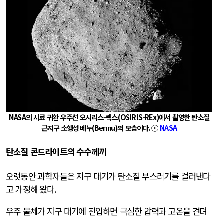
NASA
의 시료 귀환 우주선 오시리스
-
렉스
(OSIRIS-REx)
에서 촬영한 탄소질
근지구 소행성 베누
(Bennu)
의 모습이다
.
ⓒ
NASA
탄소질 콘드라이트의 수수께끼
오랫동안 과학자들은 지구 대기가 탄소질 부스러기를 걸러낸다
고 가정해 왔다
.
우주 물체가 지구 대기에 진입하면 극심한 압력과 고온을 견뎌