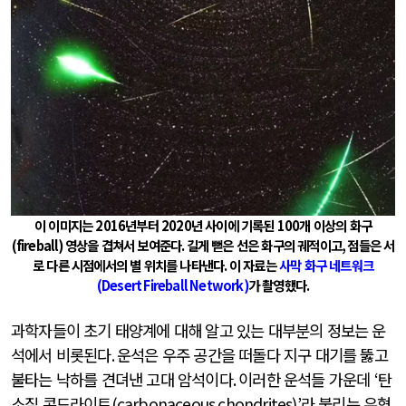
이 이미지는
2016
년부터
2020
년 사이에 기록된
100
개 이상의 화구
(fireball)
영상을 겹쳐서 보여준다
.
길게 뻗은 선은 화구의 궤적이고
,
점들은 서
로 다른 시점에서의 별 위치를 나타낸다
.
이 자료는
사막 화구 네트워크
(Desert Fireball Network)
가 촬영했다
.
과학자들이 초기 태양계에 대해 알고 있는 대부분의 정보는 운
석에서 비롯된다
.
운석은 우주 공간을 떠돌다 지구 대기를 뚫고
불타는 낙하를 견뎌낸 고대 암석이다
.
이러한 운석들 가운데
‘
탄
소질 콘드라이트
(carbonaceous chondrites)’
라 불리는 유형