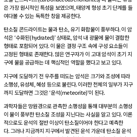
은 가장 원시적인 특성을 보였으며
,
태양계 형성 초기 단계를 들
여다볼 수 있는 독특한 창을 제공한다
.
탄소질 콘드라이트는 물과 탄소
,
유기 화합물이 풍부하다
.
이 암
석은
‘
수화된
(hydrated)’
상태로
,
암석 내 광물에 물이 결합한
형태로 포함되어 있다
.
이 물은 결정 구조 속에 구성 요소들이
고정된 형태로 존재한다
.
많은 연구자가 이 고대 암석이 초기 지
구에 물을 공급하는 데 핵심적인 역할을 했다고 보고 있다
.
지구에 도달하기 전 우주를 떠도는 암석은 크기와 조성에 따라
소행성
,
유성체
,
혜성 등으로 불린다
.
이러한 천체의 일부가 지구
까지 도달하면 그것은
‘
운석
(meteorite)’
이 된다
.
과학자들은 망원경으로 관측한 소행성을 통해 대부분의 소행성
이 물이 풍부한 탄소질 조성을 지닌다는 사실을 알고 있다
.
이론
적으로도 운석의 절반 이상이 탄소질이어야 한다고 예측한
다
.
그러나 지금까지 지구에서 발견된 운석 가운데 탄소질 운석