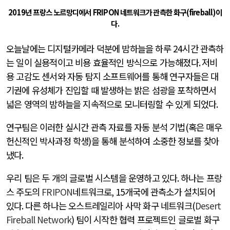
2019
년 프랑스 노르망디에서
FRIPON
네트워크가 관측한 화구
(fireball)
이
다
.
오늘날에는 디지털카메라 덕분에 밤하늘을 하루
24
시간 관측하
는 일이 실용적이고 비용 효율적인 방식으로 가능해졌다
.
저비
용 고감도 센서와 자동 탐지 소프트웨어를 통해 연구자들은 대
기권에 유성체가 진입할 때 발생하는 밝은 섬광을 포착하면서
넓은 영역의 밤하늘을 지속적으로 모니터링할 수 있게 되었다
.
연구팀은 이러한 실시간 관측 자료를 자동 분석 기법
(
혹은 매우
헌신적인 박사과정 학생
)
을 통해 분석하여 소중한 정보를 찾아
냈다
.
우리 팀은 두 개의 글로벌 시스템을 운영하고 있다
.
하나는 프랑
스 주도의
FRIPON
네트워크로
, 15
개국에 관측소가 설치되어
있다
.
다른 하나는 오스트레일리아 사막 화구 네트워크
(
Desert
Fireball Network
)
팀이 시작한 협력 프로젝트인 글로벌 화구