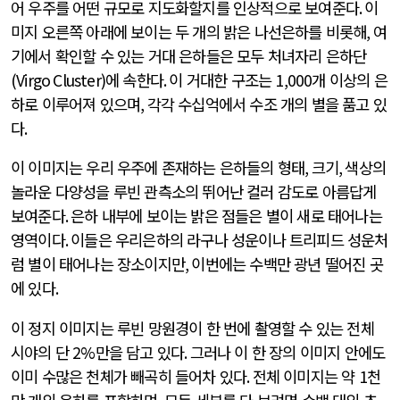
어 우주를 어떤 규모로 지도화할지를 인상적으로 보여준다
.
이
미지 오른쪽 아래에 보이는 두 개의 밝은 나선은하를 비롯해
,
여
기에서 확인할 수 있는 거대 은하들은 모두 처녀자리 은하단
(Virgo Cluster)
에 속한다
.
이 거대한 구조는
1,000
개 이상의 은
하로 이루어져 있으며
,
각각 수십억에서 수조 개의 별을 품고 있
다
.
이 이미지는 우리 우주에 존재하는 은하들의 형태
,
크기
,
색상의
놀라운 다양성을 루빈 관측소의 뛰어난 컬러 감도로 아름답게
보여준다
.
은하 내부에 보이는 밝은 점들은 별이 새로 태어나는
영역이다
.
이들은 우리은하의 라구나 성운이나 트리피드 성운처
럼 별이 태어나는 장소이지만
,
이번에는 수백만 광년 떨어진 곳
에 있다
.
이 정지 이미지는 루빈 망원경이 한 번에 촬영할 수 있는 전체
시야의 단
2%
만을 담고 있다
.
그러나 이 한 장의 이미지 안에도
이미 수많은 천체가 빼곡히 들어차 있다
.
전체 이미지는 약
1
천