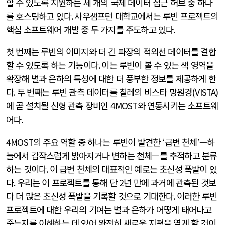
할 수 있도록 지원하는 세 개의 국제 데이터 접근 허브 중 하나
를 호스팅하고 있다
.
사우샘프턴 대학교에서는 루빈 프로젝트의
핵심 소프트웨어 개발 중 두 가지를 주도하고 있다
.
첫 번째는 루빈의 이미지와 더 긴 파장의 적외선 데이터를 결합
할 수 있도록 하는 기능이다
.
이는 루빈이 볼 수 있는 색 영역을
확장해 별과 은하의 특성에 대한 더 풍부한 정보를 제공하게 한
다
.
두 번째는 루빈 관측 데이터를 칠레의 비스타 망원경
(VISTA)
에 곧 설치될 신형 관측 장비인
4MOST
와 연동시키는 소프트웨
어다
.
4MOST
의 주요 역할 중 하나는 루빈이 발견한
‘
급변 천체
’
—하
늘에서 갑작스럽게 밝아지거나 변하는 천체—를 추적하고 분류
하는 것이다
.
이 급변 천체의 대표적인 예로는 초신성 폭발이 있
다
.
우리는 이 프로젝트를 통해 단
2
년 만에 과거에 관측된 것보
다 더 많은 초신성 폭발을 기록할 것으로 기대한다
.
이러한 루빈
프로젝트에 대한 우리의 기여는 별과 은하가 어떻게 태어나고
죽는지를 이해하는 데 있어 완전히 새로운 지평을 열게 할 것이