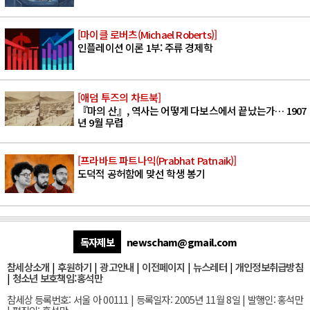
[마이클 로버츠(Michael Roberts)]
인플레이션 이론 1부: 주류 경제학
[애덤 투즈의 차트북]
『마의 산』, 역사는 어떻게 다보스에서 끝났는가… 1907
년 9월 무렵
[프라바트 파트나익(Prabhat Patnaik)]
도덕적 공허함에 맞선 학생 봉기
독자제보
newscham@gmail.com
참세상소개
|
후원하기
|
광고안내
|
이전페이지
|
뉴스레터
|
개인정보취급방침
|
청소년 보호책임:홍석만
참세상 등록번호: 서울 아 00111 | 등록일자: 2005년 11월 8일 | 발행인: 홍석만