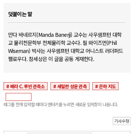
덧붙이는 말
만다 바네르지(Manda Banerji) 교수는 사우샘프턴 대학
교 물리천문학부 천체물리학 교수다. 필 와이즈먼(Phil
Wiseman) 박사는 사우샘프턴 대학교 어니스트 러더퍼드
펠로우다. 참세상은 이 글을 공동 게재한다.
베라 C. 루빈 관측소
세밀한 성운 관측
은하 지도
태그를 한개 입력할 때마다 엔터키를 누르면 새로운 입력창이 나옵니다.
기사수정