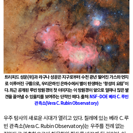
트리피드 성운
(
위
)
과 라구나 성운은 지구로부터 수천 광년 떨어진 가스와 먼지
로 이루어진 구름으로
,
우리은하인 은하수에서 별이 탄생하는
‘
항성의 요람
’
이
다
.
최근 공개된 루빈 망원경의 첫 이미지는 이 망원경이 앞으로 얼마나 많은 발
견을 끌어낼 수 있을지를 보여주는 단적인 예다
.
출처
:
NSF
–
DOE
베라
C.
루빈
관측소
(Vera C. Rubin Observatory)
우주 탐사의 새로운 시대가 열리고 있다
.
칠레에 있는 베라
C.
루
빈 관측소
(Vera C. Rubin Observatory)
는 우주를 전례 없는