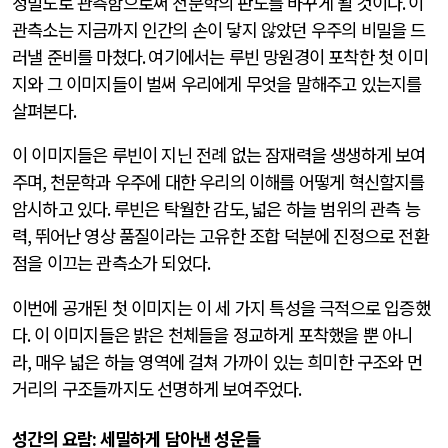
정밀도로 관측함으로써 천문학의 판도를 바꾸게 될 것이다
.
이
관측소는 지금까지 인간의 손이 닿지 않았던 우주의 비밀을 드
러낼 준비를 마쳤다
.
여기에서는 루빈 망원경이 포착한 첫 이미
지와 그 이미지들이 벌써 우리에게 무엇을 말해주고 있는지를
살펴본다
.
이 이미지들은 루빈이 지닌 전례 없는 잠재력을 생생하게 보여
주며
,
천문학과 우주에 대한 우리의 이해를 어떻게 혁신할지를
암시하고 있다
.
루빈은 탁월한 감도
,
넓은 하늘 범위의 관측 능
력
,
뛰어난 영상 품질이라는 고유한 조합 덕분에 진정으로 전환
점을 이끄는 관측소가 되었다
.
이번에 공개된 첫 이미지는 이 세 가지 특성을 극적으로 입증했
다
.
이 이미지들은 밝은 천체들을 정교하게 포착했을 뿐 아니
라
,
매우 넓은 하늘 영역에 걸쳐 가까이 있는 희미한 구조와 먼
거리의 구조들까지도 선명하게 보여주었다
.
성간의 요람
:
세밀하게 담아낸 성운들