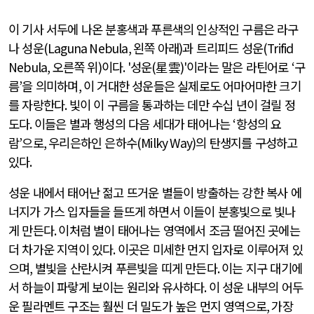
이 기사 서두에 나온 분홍색과 푸른색의 인상적인 구름은 라구
나 성운
(Laguna Nebula,
왼쪽 아래
)
과 트리피드 성운
(Trifid
Nebula,
오른쪽 위
)
이다
. '
성운
(
星雲
)'
이라는 말은 라틴어로
‘
구
름
’
을 의미하며
,
이 거대한 성운들은 실제로도 어마어마한 크기
를 자랑한다
.
빛이 이 구름을 통과하는 데만 수십 년이 걸릴 정
도다
.
이들은 별과 행성의 다음 세대가 태어나는
‘
항성의 요
람
’
으로
,
우리은하인 은하수
(Milky Way)
의 탄생지를 구성하고
있다
.
성운 내에서 태어난 젊고 뜨거운 별들이 방출하는 강한 복사 에
너지가 가스 입자들을 들뜨게 하면서 이들이 분홍빛으로 빛나
게 만든다
.
이처럼 별이 태어나는 영역에서 조금 떨어진 곳에는
더 차가운 지역이 있다
.
이곳은 미세한 먼지 입자로 이루어져 있
으며
,
별빛을 산란시켜 푸른빛을 띠게 만든다
.
이는 지구 대기에
서 하늘이 파랗게 보이는 원리와 유사하다
.
이 성운 내부의 어두
운 필라멘트 구조는 훨씬 더 밀도가 높은 먼지 영역으로
,
가장