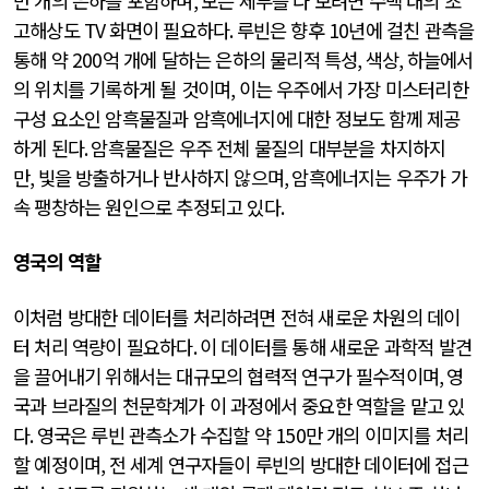
만 개의 은하를 포함하며
,
모든 세부를 다 보려면 수백 대의 초
고해상도
TV
화면이 필요하다
.
루빈은 향후
10
년에 걸친 관측을
통해 약
200
억 개에 달하는 은하의 물리적 특성
,
색상
,
하늘에서
의 위치를 기록하게 될 것이며
,
이는 우주에서 가장 미스터리한
구성 요소인 암흑물질과 암흑에너지에 대한 정보도 함께 제공
하게 된다
.
암흑물질은 우주 전체 물질의 대부분을 차지하지
만
,
빛을 방출하거나 반사하지 않으며
,
암흑에너지는 우주가 가
속 팽창하는 원인으로 추정되고 있다
.
영국의 역할
이처럼 방대한 데이터를 처리하려면 전혀 새로운 차원의 데이
터 처리 역량이 필요하다
.
이 데이터를 통해 새로운 과학적 발견
을 끌어내기 위해서는 대규모의 협력적 연구가 필수적이며
,
영
국과 브라질의 천문학계가 이 과정에서 중요한 역할을 맡고 있
다
.
영국은 루빈 관측소가 수집할 약
150
만 개의 이미지를 처리
할 예정이며
,
전 세계 연구자들이 루빈의 방대한 데이터에 접근