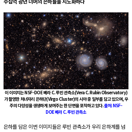
수십억 광년 너머의 은하들을 지도화하다
이 이미지는
NSF
–
DOE
베라
C.
루빈 관측소
(Vera C. Rubin Observatory)
가 촬영한 처녀자리 은하단
(Virgo Cluster)
의 시야 중 일부를 담고 있으며
,
우
주의 다양성을 생생하게 보여주는 한 단면을 포착하고 있다
.
출처
: NSF
–
DOE
베라
C.
루빈 관측소
은하를 담은 이번 이미지들은 루빈 관측소가 우리 은하계를 넘