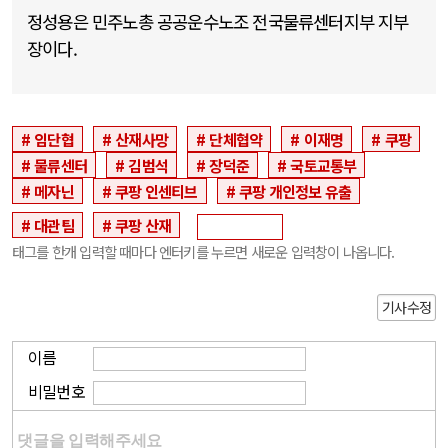
정성용은 민주노총 공공운수노조 전국물류센터지부 지부
장이다.
임단협
산재사망
단체협약
이재명
쿠팡
물류센터
김범석
장덕준
국토교통부
메자닌
쿠팡 인센티브
쿠팡 개인정보 유출
대관팀
쿠팡 산재
태그를 한개 입력할 때마다 엔터키를 누르면 새로운 입력창이 나옵니다.
기사수정
이름
비밀번호