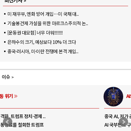
최신기사
미 재무부, 엔화 방어 개입…미 국채 대..
기술봉건제 가설을 위한 마르크스주의적 논..
[운동권 대모험] 너무 더워!!!!!!!
은하수의 크기, 예상보다 10% 더 크다
중국·러시아, 미·이란 전쟁에 본격 개입..
이슈
AI와 인간
중국 AI, 저가 공세로 글로벌 토큰 시..
AI 국부펀드 구상 놓고 미국 진보진영 ..