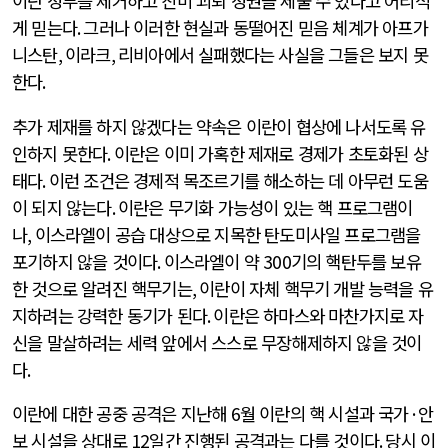
이란 정부를 제거하고 친미 괴뢰 정권을 세울 수 있다고 어리석
게 믿는다
.
그러나 이러한 현실과 동떨어진 믿음 체계가 아프가
니스탄
,
이라크
,
리비아에서 실패했다는 사실을 그들은 보지 못
한다
.
추가 제재를 하지 않겠다는 약속은 이란이 협상에 나서도록 유
인하지 못한다
.
이란은 이미 가혹한 제재로 경제가 초토화된 상
태다
.
이런 조건은 경제적 목조르기를 해소하는 데 아무런 도움
이 되지 않는다
.
이란은 무기화 가능성이 있는 핵 프로그램이
나
,
이스라엘이 공습 대상으로 지목한 탄도미사일 프로그램을
포기하지 않을 것이다
.
이스라엘이 약
300
기의 핵탄두를 보유
한 것으로 알려진 핵무기는
,
이란이 자체 핵무기 개발 능력을 유
지하려는 강력한 동기가 된다
.
이란은 하마스와 마찬가지로 자
신을 말살하려는 세력 앞에서 스스로 무장해제하지 않을 것이
다
.
이란에 대한 공중 공격은 지난해
6
월 이란의 핵 시설과 국가
·
안
보 시설을 상대로
12
일간 진행된 공격과는 다를 것이다
.
당시 이