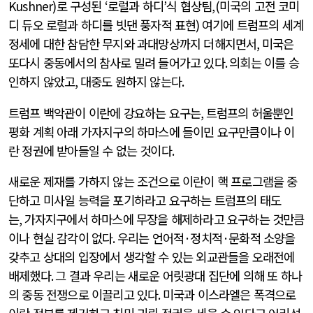
Kushner)
로 구성된
‘
로럴과 하디
’
식 협상팀
,(
미국의 고전 코미
디 듀오 로럴과 하디를 빗댄 풍자적 표현
)
여기에 트럼프의 세계
정세에 대한 참담한 무지와 과대망상까지 더해지면서
,
미국은
또다시 중동에서의 참사로 밀려 들어가고 있다
.
의회는 이를 승
인하지 않았고
,
대중도 원하지 않는다
.
트럼프 백악관이 이란에 강요하는 요구는
,
트럼프의 허울뿐인
평화 계획 아래 가자지구의 하마스에 들이민 요구만큼이나 이
란 정권에 받아들일 수 없는 것이다
.
새로운 제재를 가하지 않는 조건으로 이란이 핵 프로그램을 중
단하고 미사일 능력을 포기하라고 요구하는 트럼프의 태도
는
,
가자지구에서 하마스에 무장을 해제하라고 요구하는 것만큼
이나 현실 감각이 없다
.
우리는 언어적
·
정치적
·
문화적 소양을
갖추고 상대의 입장에서 생각할 수 있는 외교관들을 오래전에
배제했다
.
그 결과 우리는 새로운 어릿광대 집단에 의해 또 하나
의 중동 전쟁으로 이끌리고 있다
.
미국과 이스라엘은 폭격으로