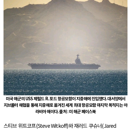
미국 해군의
USS
제럴드
R.
포드 항공모함이 지중해에 진입했다
.
대서양에서
지브롤터 해협을 통해 지중해로 옮겨진 세계 최대 항공모함 마지막 목적지는 아
라비아 해이다
.
출처
:
미 해군 페이스북
스티브 위트코프
(Steve Witkoff)
와 재러드 쿠슈너
(Jared