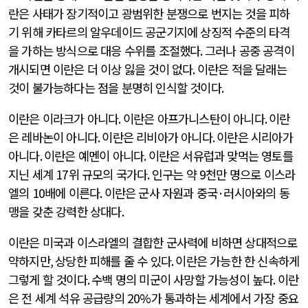
란은 사태가 장기적이고 광범위한 분쟁으로 번지는 것을 피하
기 위해 카타르의 알우데이드 공군기지에 상징적 수준의 타격
을 가하는 방식으로 대응 수위를 조절했다
.
그러나 공중 공격이
개시되면 이란은 더 이상 잃을 것이 없다
.
이란은 적을 달래는
것이 불가능하다는 점을 분명히 인식할 것이다
.
이란은 이라크가 아니다
.
이란은 아프가니스탄이 아니다
.
이란
은 레바논이 아니다
.
이란은 리비아가 아니다
.
이란은 시리아가
아니다
.
이란은 예멘이 아니다
.
이란은 서유럽과 맞먹는 영토를
지닌 세계
17
위 규모의 국가다
.
인구는 약
9
천만 명으로 이스라
엘의
10
배에 이른다
.
이란은 군사 자원과 중국
·
러시아와의 동
맹을 갖춘 강력한 상대다
.
이란은 미국과 이스라엘의 결합한 군사력에 비하면 상대적으로
약하지만
,
상당한 피해를 줄 수 있다
.
이란은 가능한 한 신속하게
그렇게 할 것이다
.
수백 명의 미군이 사망할 가능성이 높다
.
이란
은 전 세계 석유 공급량의
20%
가 통과하는 세계에서 가장 중요