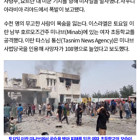
사령부
,
요르단 내 미군 기지를 향해 미사일을 발사했다
.
사우디
아라비아 리야드에서 폭발이 보고됐다
.
수천 명의 무고한 사람이 목숨을 잃는다
.
이스라엘은 토요일 이
란 남부 호르모즈간주 미나브
(Minab)
에 있는 여자 초등학교를
공격했다
.
이란 타스님 통신
(Tasnim News Agency)
은 미나브
사법당국을 인용해 사망자가
108
명으로 늘었다고 보도했다
.
토요일 이란 미나브에서 공습을 받아 피해를 입은 여자 초등학교의 모습이