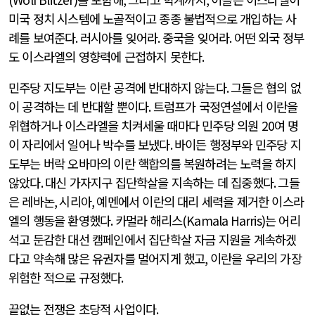
미국 정치 시스템에 노골적이고 종종 불법적으로 개입하는 사
례를 보여준다
.
러시아를 잊어라
.
중국을 잊어라
.
어떤 외국 정부
도 이스라엘의 영향력에 근접하지 못한다
.
민주당 지도부는 이란 공격에 반대하지 않는다
.
그들은 협의 없
이 공격하는 데 반대할 뿐이다
.
트럼프가 국정연설에서 이란을
위협하거나 이스라엘을 치켜세울 때마다 민주당 의원
20
여 명
이 자리에서 일어나 박수를 보냈다
.
바이든 행정부와 민주당 지
도부는 버락 오바마의 이란 핵합의를 복원하려는 노력을 하지
않았다
.
대신 가자지구 집단학살을 지속하는 데 집중했다
.
그들
은 레바논
,
시리아
,
예멘에서 이란의 대리 세력을 제거한 이스라
엘의 행동을 환영했다
.
카멀라 해리스
(Kamala Harris)
는 어리
석고 둔감한 대선 캠페인에서 집단학살 자금 지원을 계속하겠
다고 약속해 많은 유권자를 멀어지게 했고
,
이란을 우리의 가장
위험한 적으로 규정했다
.
끝없는 전쟁은 초당적 사업이다
.