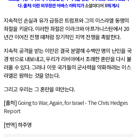
다
.
출처
:
이란 외무장관 아바스 아락치가
소셜미디어
X
에 게시
지속적인 손실과 유가 급등은 트럼프와 그의 이스라엘 동맹의
좌절을 키운다
.
이러한 좌절은 이라크와 아프가니스탄에서
20
년간 이어진 전쟁 때처럼 장기적인 지역 전쟁을 촉발한다
.
지속적 공격을 받는 이란은 결국 분열해 수백만 명의 난민을 국
경 밖으로 내보내고
,
우리가 리비아에서 초래한 혼란을 다시 불
러올 수 있다
.
그러나 이웃 국가들의 군사력을 약화하려는 이스
라엘은 원하는 것을 얻는다
.
그리고 우리는 그 혼란을 떠안는다
.
[출처]
Going to War, Again, for Israel - The Chris Hedges
Report
[번역] 하주영