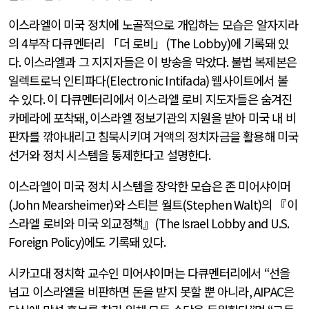
이스라엘이 미국 정치에 노골적으로 개입하는 모습은 알자지라
의
4
부작 다큐멘터리 「더 로비」
(The Lobby)
에 기록돼 있
다
.
이스라엘과 그 지지자들은 이 방송을 막았다
.
불법 복제본은
일렉트로닉 인티파다
(Electronic Intifada)
웹사이트에서 볼
수 있다
.
이 다큐멘터리에서 이스라엘 로비 지도자들은 숨겨진
카메라에 포착돼
,
이스라엘 정보기관의 지원을 받아 미국 내 비
판자를 깎아내리고 침묵시키며 거액의 정치자금을 활용해 미국
선거와 정치 시스템을 통제한다고 설명한다
.
이스라엘이 미국 정치 시스템을 장악한 모습은 존 미어샤이머
(John Mearsheimer)
와 스티븐 월트
(Stephen Walt)
의 『이
스라엘 로비와 미국 외교정책』
(The Israel Lobby and U.S.
Foreign Policy)
에도 기록돼 있다
.
시카고대 정치학 교수인 미어샤이머는 다큐멘터리에서
“
선을
넘고 이스라엘을 비판하면 돈을 받지 못할 뿐 아니라
, AIPAC
은