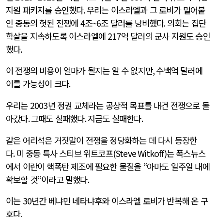
지원 패키지를 승인했다
.
우리는 이스라엘과 그 로비가 밀어붙
인 중동의 헛된 전쟁에
4
조
~6
조 달러를 낭비했다
.
의회는 집단
학살을 지속하도록 이스라엘에
217
억 달러의 군사 지원도 승인
했다
.
이 전쟁의 비용이 얼마가 될지는 알 수 없지만
,
수백억 달러에
이를 가능성이 크다
.
우리는
2003
년 정권 교체라는 공상적 목표를 내건 전쟁으로 돌
아갔다
.
그때도 실패했다
.
지금도 실패한다
.
같은 어리석은 거짓말이 전쟁을 정당화하는 데 다시 등장한
다
.
미 중동 특사 스티브 위트코프
(Steve Witkoff)
는 폭스뉴스
에서 이란이 핵폭탄 제조에 필요한 물질을
“
아마도 일주일 내에
확보할 것
”
이라고 말했다
.
이는
30
년간 베냐민 네타냐후와 이스라엘 로비가 반복해 온 구
호다
.