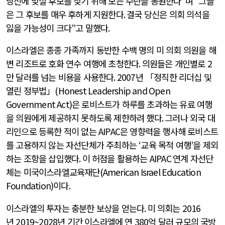
당신에 맞설 후보를 찾기 위해 모든 수단을 동원한다
”
며
“
그들
은 그 후보를 매우 후하게 지원한다
.
결국 당신은 의회 의석을
잃을 가능성이 크다
”
고 말했다
.
이스라엘은 종종 가족까지 동반한 수백 명의 미 의회 의원을 해
변 리조트로 호화 연수 여행에 초청한다
.
의원들은 개인별로
2
만 달러를 넘는 비용을 사용한다
. 2007
년 「정직한 리더십 및
열린 정부법」
(Honest Leadership and Open
Government Act)
은 로비스트가 하루를 초과하는 유료 여행
을 의원에게 제공하지 못하도록 제한하려 했다
.
그러나 외국 대
리인으로 등록한 적이 없는
AIPAC
은 영향력을 행사해 로비스트
를 고용하지 않는 자선단체가 주최하는
‘
교육 목적 여행
’
을 제외
하는 조항을 삽입했다
.
이 허점을 활용하는
AIPAC
연계 자선단
체는 미국이스라엘교육재단
(American Israel Education
Foundation)
이다
.
이스라엘의 투자는 충분한 보상을 얻는다
.
미 의회는
2016
년
2019~2028
년 기간 이스라엘에 연
380
억 달러 규모의 국방