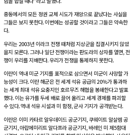
힘을 합칠 때다
”
라고 말했다
.
중동에서의 모든 정권 교체 시도가 재앙으로 끝났다는 사실을
그들은 보지 못한다
.
이번에는 성공할 것이라고 그들은 약속한
다
.
우리는
2003
년 이라크 전쟁 때처럼 지상군을 집결시키지 않았
을지 모른다
.
그러나 일단 전쟁이라는 판도라의 상자를 열면
,
전
쟁이 우리를 지배한다
.
우리가 전쟁을 통제하지 못한다
.
이란이 역내 미군 기지를 표적으로 삼으면서 미군이 사망할 가
능성이 크다
.
이란 해군은 전 세계 석유 공급의
20%
가 통과하
는 세계 최대 석유 요충지인 호르무즈 해협을 봉쇄한다고 발표
했다
.
이는 유가를 두세 배로 끌어 올리고 세계 경제를 파괴할
수 있다
.
역내 석유 시설과 미 함정
,
군사 기지가 공격받는다
.
이란은 이미 카타르 알우데이드 공군기지
,
쿠웨이트 알살렘 공
군기지
,
아랍에미리트 알다프라 공군기지
,
바레인 미 제
5
함대