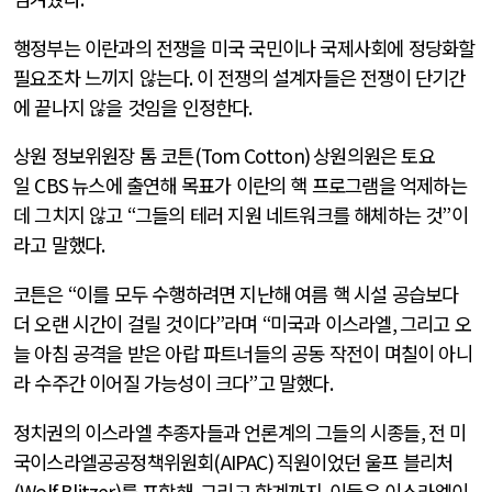
행정부는 이란과의 전쟁을 미국 국민이나 국제사회에 정당화할
필요조차 느끼지 않는다
.
이 전쟁의 설계자들은 전쟁이 단기간
에 끝나지 않을 것임을 인정한다
.
상원 정보위원장 톰 코튼
(Tom Cotton)
상원의원은 토요
일
CBS
뉴스에 출연해 목표가 이란의 핵 프로그램을 억제하는
데 그치지 않고
“
그들의 테러 지원 네트워크를 해체하는 것
”
이
라고 말했다
.
코튼은
“
이를 모두 수행하려면 지난해 여름 핵 시설 공습보다
더 오랜 시간이 걸릴 것이다
”
라며
“
미국과 이스라엘
,
그리고 오
늘 아침 공격을 받은 아랍 파트너들의 공동 작전이 며칠이 아니
라 수주간 이어질 가능성이 크다
”
고 말했다
.
정치권의 이스라엘 추종자들과 언론계의 그들의 시종들
,
전 미
국이스라엘공공정책위원회
(AIPAC)
직원이었던 울프 블리처
(Wolf Blitzer)
를 포함해
,
그리고 학계까지
,
이들은 이스라엘이