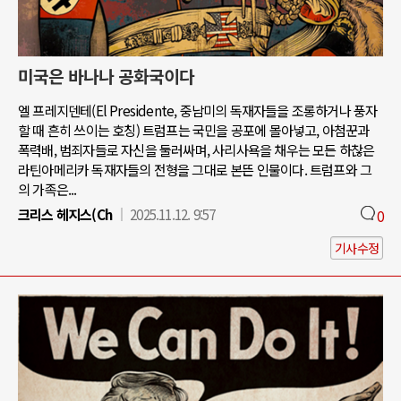
미국은 바나나 공화국이다
엘 프레지덴테(El Presidente, 중남미의 독재자들을 조롱하거나 풍자
할 때 흔히 쓰이는 호칭) 트럼프는 국민을 공포에 몰아넣고, 아첨꾼과
폭력배, 범죄자들로 자신을 둘러싸며, 사리사욕을 채우는 모든 하찮은
라틴아메리카 독재자들의 전형을 그대로 본뜬 인물이다. 트럼프와 그
의 가족은...
크리스 헤지스(Ch
2025.11.12. 9:57
0
기사수정