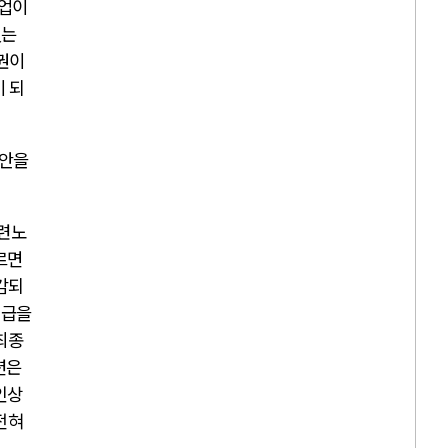
선업이
있는
3권이
이 되
보안을
숙련노
르면
감되
지급을
최종
션은
인상
전혀