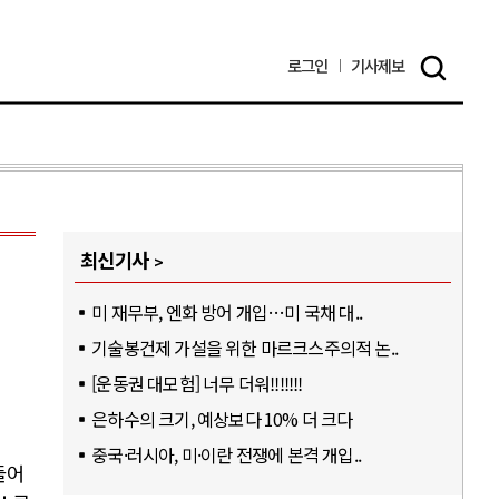
로그인
기사
제보
최신기사
미 재무부, 엔화 방어 개입…미 국채 대..
기술봉건제 가설을 위한 마르크스주의적 논..
[운동권 대모험] 너무 더워!!!!!!!
은하수의 크기, 예상보다 10% 더 크다
중국·러시아, 미·이란 전쟁에 본격 개입..
들어