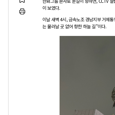
한화그룹 본사로 눈길이 향하면, CCTV 철
이 보였다.
이날 새벽 4시, 금속노조 경남지부 거제통
는 물러날 곳 없어 향한 하늘 길"이다.
 인간
러시아-우크라이나 
세로 글로벌 토큰 시..
전쟁의 추상화: 우크라이나, 대리
놓고 미국 진보진영 ..
EU·우크라이나 드론 협력 직후, 
대 투쟁은 새로운 글로..
나토, 우크라 군사지원 2027년까지
용: 데이터센터 확산..
우크라이나, 덴마크, 에스토니아,
 민주주의를 잠식하고 ..
러·우크라, 대규모 공습 주고받아