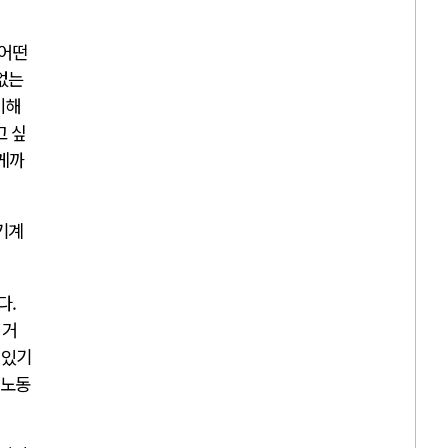
 어떤
없는
이해
고 싶
렇게까
기계
다.
 거
 있기
 노동