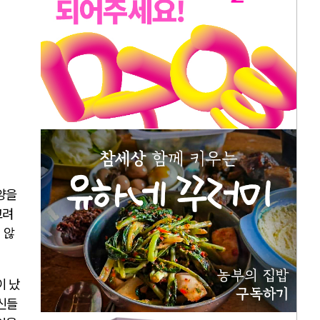
양을
고려
 않
이 났
자신들