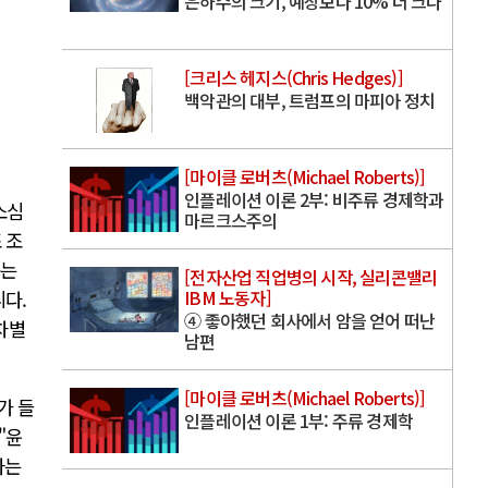
은하수의 크기, 예상보다 10% 더 크다
[크리스 헤지스(Chris Hedges)]
백악관의 대부, 트럼프의 마피아 정치
[마이클 로버츠(Michael Roberts)]
인플레이션 이론 2부: 비주류 경제학과
소심
마르크스주의
 조
구는
[전자산업 직업병의 시작, 실리콘밸리
IBM 노동자]
니다.
④ 좋아했던 회사에서 암을 얻어 떠난
차별
남편
[마이클 로버츠(Michael Roberts)]
가 들
인플레이션 이론 1부: 주류 경제학
"윤
하는