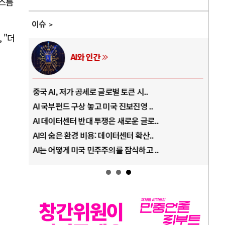
어스름
이슈
 "더
AI와 인간
중국 AI, 저가 공세로 글로벌 토큰 시..
전쟁
AI 국부펀드 구상 놓고 미국 진보진영 ..
EU
AI 데이터센터 반대 투쟁은 새로운 글로..
나토
AI의 숨은 환경 비용: 데이터센터 확산..
우크
AI는 어떻게 미국 민주주의를 잠식하고 ..
러·