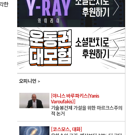
생각한
오피니언
[야니스 바루파키스(Yanis
Varoufakis)]
기술봉건제 가설을 위한 마르크스주의
적 논거
[코스모스, 대화]