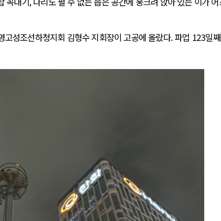
탑 꼭대기, 다리도 펼 수 없는 좁은 공간에 웅크려 앉아 있는 이가 
영고성조선하청지회 김형수 지회장이 고공에 올랐다. 파업 123일째,
전쟁
중동 위기
전의 역..
호르무즈 갈등 격화, 트럼프 정치·경제 ..
러시아..
호르무즈 해협 통행료를 철회한 트럼프
 공..
이란, 호르무즈 해협 봉쇄 선택한 배경
 네덜란..
트럼프, 이란 압박수단 한계 직면
…민간 ..
하마스, 가자 통치권 이양으로 휴전 의지..