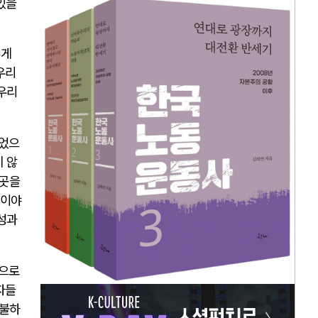
있을
렇게
우리
 우리
있었으
지 않
이곳을
 이야
 성과
적으로
자들
지불하