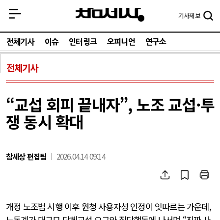
기사
제보
전체기사
이슈
인터링크
오피니언
연구소
전체기사
“교섭 회피 끝내자”, 노조 교섭·투
쟁 동시 확대
참세상 편집팀
2026.04.14 09:14
개정 노조법 시행 이후 원청 사용자성 인정이 잇따르는 가운데,
노동계가 대규모 단체교섭 요구와 집단행동에 나서며 “진짜 사