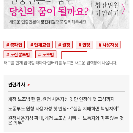
총파업
단체교섭
원청
인정
사용자성
노란봉투법
노조법
태그를 한개 입력할 때마다 엔터키를 누르면 새로운 입력창이 나옵니다.
관련기사
개정 노조법 한 달, 원청 사용자성 잇단 인정에 첫 교섭까지
노동부도 원청 사용자성 첫 인정…“실질 지배하면 책임져야”
원청사용자성 확대, 개정 노조법 시행…“노동자와 마주 앉는 것
은 의무”