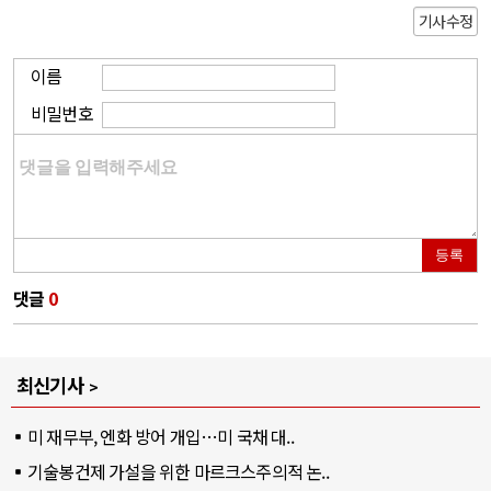
기사수정
이름
비밀번호
등록
댓글
0
최신기사
미 재무부, 엔화 방어 개입…미 국채 대..
기술봉건제 가설을 위한 마르크스주의적 논..