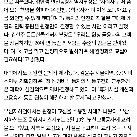
으로 떠올랐다. 정안석 인천공항지역지부장은 “자회사 뒤에 숨
어 모든 책임을 회피해 온 인천공항공사가 더 이상 노동자 요구
를 외면할 수 없게 됐다”며 “노동자의 안전과 직결된 교대제 개
편과 인력 충원은 원청만이 결정할 수 있는 사안”이라고 말했
다. 김현주 든든한콜센터지부장은 “우리는 원청 금융사의 고객
을 상담하지만 20여 년 동안 최저임금 수준의 임금을 받아왔
다”며 “해고를 막고 안정적으로 일하기 위해 원청과의 교섭이
필요하다”고 밝혔다.
대학에서도 동일한 문제가 제기됐다. 김윤수 서울지역공공서비
스지부 기획팀장은 “청소·경비 노동자의 노동조건과 근무환경
은 대학이 실질적으로 지배·결정하고 있다”며 “휴게시설 개선과
고용승계 등은 원청이 해결해야 할 문제”라고 말했다.
부산지하철에서는 원청이 교섭을 수용한 사례가 나왔다. 부산
지하철노조 운영서비스지부는 3월 10일 부산교통공사에 교섭
을 요구했고, 사측은 교섭요구 사실을 공고하며 교섭 응낙 의사
를 밝혔다. 다만 일부 노조에 대한 사용자성 판단 절차가 진행되