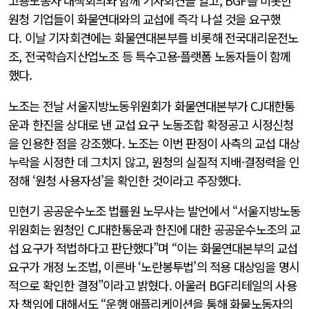
고용노동자 대책회의와 함께 기자회견을 열고, BGF를 비롯한
원청 기업들이 화물연대와의 교섭에 즉각 나설 것을 요구했
다. 이날 기자회견에는 화물연대본부를 비롯해 전국대리운전노
조, 전국학습지산업노조 등 특수고용·플랫폼 노동자들이 함께
했다.
노조는 전날 서울지방노동위원회가 화물연대본부가 CJ대한통
운과 한진을 상대로 낸 교섭 요구 노동조합 확정공고 시정신청
을 인용한 점을 강조했다. 노조는 이번 판정이 사측의 교섭 대상
누락을 시정한 데 그치지 않고, 원청의 실질적 지배·결정력을 인
정해 ‘원청 사용자성’을 확인한 것이라고 주장했다.
민현기 공공운수노조 법률원 노무사는 발언에서 “서울지방노동
위원회는 원청인 CJ대한통운과 한진에 대한 공공운수노조의 교
섭 요구가 적법하다고 판단했다”며 “이는 화물연대본부의 교섭
요구가 개정 노조법, 이른바 ‘노란봉투법’의 적용 대상임을 명시
적으로 확인한 결정”이라고 밝혔다. 아울러 BGF리테일의 사용
자 책임에 대해서도 “운행 애플리케이션을 통해 화물노동자의