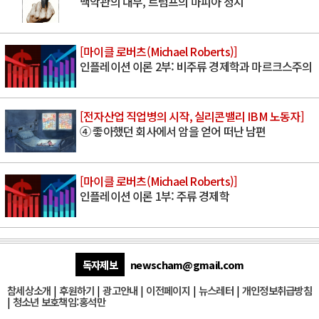
백악관의 대부, 트럼프의 마피아 정치
[마이클 로버츠(Michael Roberts)]
인플레이션 이론 2부: 비주류 경제학과 마르크스주의
[전자산업 직업병의 시작, 실리콘밸리 IBM 노동자]
④ 좋아했던 회사에서 암을 얻어 떠난 남편
[마이클 로버츠(Michael Roberts)]
인플레이션 이론 1부: 주류 경제학
독자제보
newscham@gmail.com
참세상소개
|
후원하기
|
광고안내
|
이전페이지
|
뉴스레터
|
개인정보취급방침
|
청소년 보호책임:홍석만