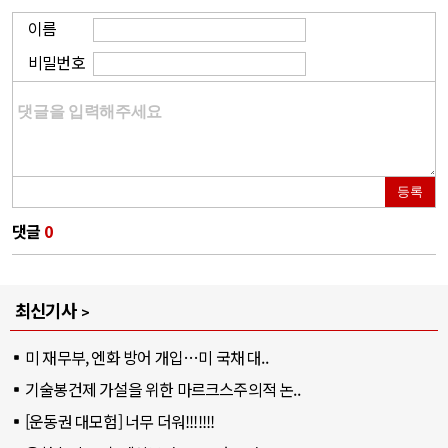
이름
비밀번호
등록
댓글
0
최신기사
미 재무부, 엔화 방어 개입…미 국채 대..
기술봉건제 가설을 위한 마르크스주의적 논..
[운동권 대모험] 너무 더워!!!!!!!