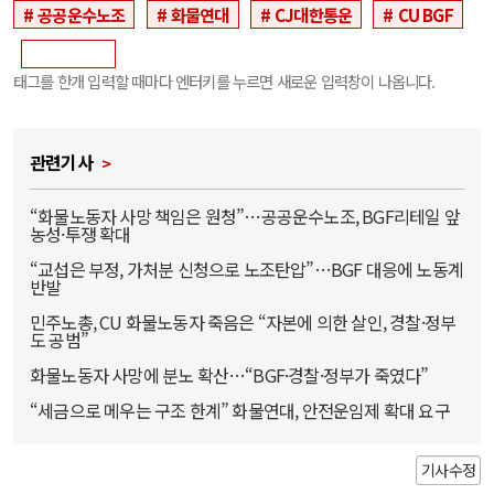
공공운수노조
화물연대
CJ대한통운
CU BGF
태그를 한개 입력할 때마다 엔터키를 누르면 새로운 입력창이 나옵니다.
관련기사
“화물노동자 사망 책임은 원청”…공공운수노조, BGF리테일 앞
농성·투쟁 확대
“교섭은 부정, 가처분 신청으로 노조탄압”…BGF 대응에 노동계
반발
민주노총, CU 화물노동자 죽음은 “자본에 의한 살인, 경찰·정부
도 공범”
화물노동자 사망에 분노 확산…“BGF·경찰·정부가 죽였다”
“세금으로 메우는 구조 한계” 화물연대, 안전운임제 확대 요구
기사수정