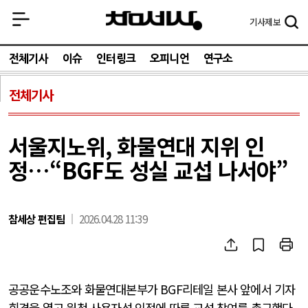
기사
제보
전체기사
이슈
인터링크
오피니언
연구소
전체기사
서울지노위, 화물연대 지위 인
정…“BGF도 성실 교섭 나서야”
참세상 편집팀
2026.04.28 11:39
공공운수노조와 화물연대본부가 BGF리테일 본사 앞에서 기자
회견을 열고 원청 사용자성 인정에 따른 교섭 참여를 촉구했다.