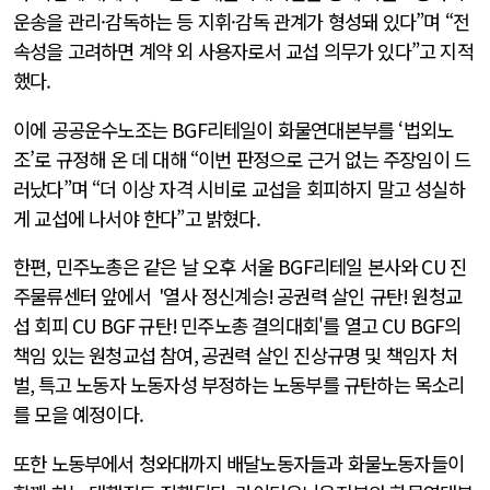
운송을 관리·감독하는 등 지휘·감독 관계가 형성돼 있다”며 “전
속성을 고려하면 계약 외 사용자로서 교섭 의무가 있다”고 지적
했다.
이에 공공운수노조는 BGF리테일이 화물연대본부를 ‘법외노
조’로 규정해 온 데 대해 “이번 판정으로 근거 없는 주장임이 드
러났다”며 “더 이상 자격 시비로 교섭을 회피하지 말고 성실하
게 교섭에 나서야 한다”고 밝혔다.
한편, 민주노총은 같은 날 오후 서울 BGF리테일 본사와
CU
진
주물류센터 앞에서
'
열사 정신계승
!
공권력 살인 규탄
!
원청교
섭 회피
CU BGF
규탄
!
민주노총 결의대회'를 열고
CU BGF
의
책임 있는 원청교섭 참여
,
공권력 살인 진상규명 및 책임자 처
벌
,
특고 노동자 노동자성 부정하는 노동부를 규탄하는 목소리
를 모을 예정이다.
또한 노동부에서 청와대까지 배달노동자들과 화물노동자들이