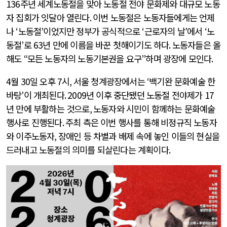
136
주년 세계노동절을 맞아 노동절 전야 문화제와 대규모 노동
자 집회가 잇달아 열린다
.
이번 노동절은 노동자들에게는 언제
나
‘
노동절
’
이었지만 정부가 공식적으로
‘
근로자의 날
’
에서
‘
노
동절
’
로
63
년 만에 이름을 바꾼 첫해이기도 하다
.
노동자들은 올
해도
“
모든 노동자의 노동기본권을 요구
”
하며 광장에 모인다
.
4
월
30
일 오후
7
시
,
서울 청계광장에서는
‘
백기완 문화예술 한
바탕
’
이 개최된다
. 2009
년 이후 중단됐던 노동절 전야제가
17
년 만에 부활하는 것으로
,
노동자와 시민이 함께하는 문화예술
행사로 진행된다
.
주최 측은 이번 행사를 통해 비정규직 노동자
와 이주노동자
,
장애인 등 차별과 배제 속에 놓인 이들의 현실을
드러내고 노동절의 의미를 되살린다는 계획이다
.