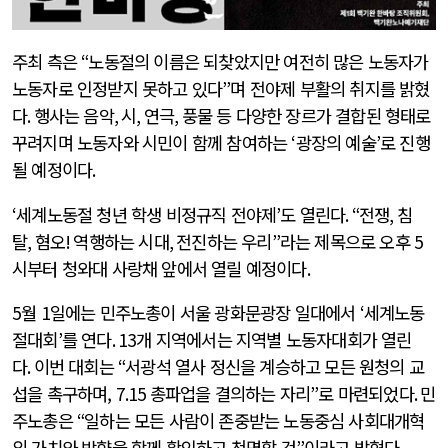
주최 측은
“
노동절의 이름은 되찾았지만 여전히 많은 노동자가
노동자로 인정받지 못하고 있다
”
며 전야제 부활의 취지를 밝혔
다
.
행사는 음악
,
시
,
연극
,
풍물 등 다양한 장르가 결합된 형태로
꾸려지며 노동자와 시민이 함께 참여하는
‘
광장의 예술
’
로 진행
될 예정이다
.
‘
세계노동절 청년 학생 비정규직 전야제
’
도 열린다
. “
전쟁
,
침
탈
,
혐오
!
역행하는 시대
,
전진하는 우리
”
라는 제목으로 오후
5
시부터 청와대 사랑채 앞에서 열릴 예정이다
.
5
월
1
일에는 민주노총이 서울 광화문광장 일대에서
‘
세계노동
절대회
’
를 연다
. 13
개 지역에서는 지역별 노동자대회가 열린
다
.
이번 대회는
“
서광석 열사 정신을 계승하고 모든 원청의 교
섭을 촉구하며,
7.15
총파업을 결의하는 자리
”
로 마련되었다
.
민
주노총은
“
일하는 모든 사람이 존중받는 노동중심 사회대개혁
의 가치와 방향을 함께 확인하고 천명할 것
”
이라고 밝혔다
.