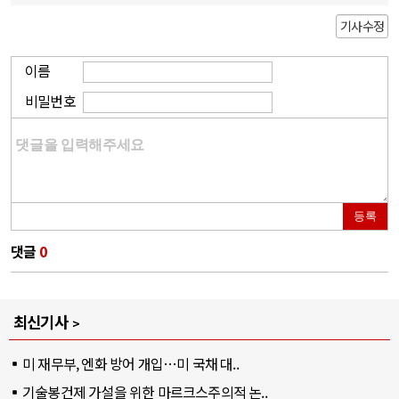
기사수정
이름
비밀번호
등록
댓글
0
최신기사
미 재무부, 엔화 방어 개입…미 국채 대..
기술봉건제 가설을 위한 마르크스주의적 논..