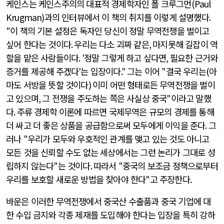
케인스는 케인스주의의 대표적 경제학자인 폴 크루그먼
(Paul
Krugman)
과의 인터뷰에서 이 책의 취지를 이렇게 설명했다
.
"
이 책의 기본 설정은 독자인 당신이 정말 무역전쟁을 벌이고
싶어 한다는 것이다
.
우리는 다소 괴짜 같은
,
마지못해 길잡이 역
할을 맡은 사람들이다
. '
정말 그렇게 하고 싶다면
,
필요한 근거와
증거를 제공해 주겠다
'
는 입장이다
."
그는 이어
"
결국 우리는
(
아
마도 서방을 뜻할 것이다
)
이미 어떤 형태로든 무역전쟁을 벌이
고 있으며
,
그 전쟁을 주도하는 쪽은 사실상 중국
"
이라고 말했
다
.
주류 경제학 이론에 따르면 국제무역은 규모의 경제를 통해
더 싸고 더 좋은 상품을 공급함으로써 모두에게 이익을 준다
.
그
러나
"
우리가 모두와 우호적인 관계를 맺고 있는 것도 아니고
모든 것을 신뢰할 수도 없는 세상에서는 그런 논리가 그대로 성
립하지 않는다
"
는 것이다
.
따라서
"
중국의 보조금 정책으로부터
우리를 보호할 새로운 방법을 찾아야 한다
"
고 주장한다
.
바운은 이러한 무역전쟁에서 중국산 수출품과 중국 기업에 대
한 수입 금지와 각종 제재를 도입해야 한다는 입장을 특히 강하