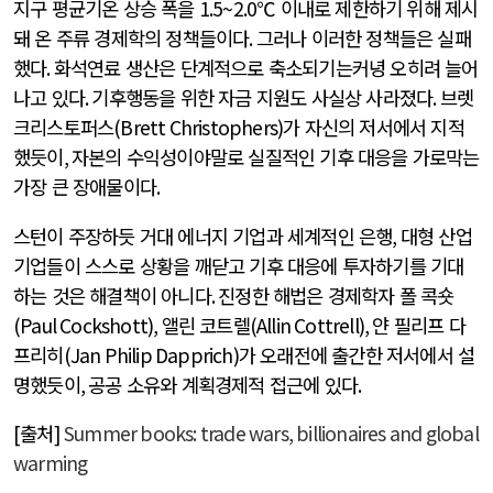
지구 평균기온 상승 폭을
1.5~2.0
℃ 이내로 제한하기 위해 제시
돼 온 주류 경제학의 정책들이다
.
그러나 이러한 정책들은 실패
했다
.
화석연료 생산은 단계적으로 축소되기는커녕 오히려 늘어
나고 있다
.
기후행동을 위한 자금 지원도 사실상 사라졌다
.
브렛
크리스토퍼스
(Brett Christophers)
가 자신의 저서에서 지적
했듯이
,
자본의 수익성이야말로 실질적인 기후 대응을 가로막는
가장 큰 장애물이다
.
스턴이 주장하듯 거대 에너지 기업과 세계적인 은행
,
대형 산업
기업들이 스스로 상황을 깨닫고 기후 대응에 투자하기를 기대
하는 것은 해결책이 아니다
.
진정한 해법은 경제학자 폴 콕숏
(Paul Cockshott),
앨린 코트렐
(Allin Cottrell),
얀 필리프 다
프리히
(Jan Philip Dapprich)
가 오래전에 출간한 저서에서 설
명했듯이
,
공공 소유와 계획경제적 접근에 있다
.
[
출처
]
Summer books: trade wars, billionaires and global
warming