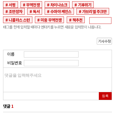
서평
무역전쟁
차이나쇼크
기후위기
조만장자
독서
수마야 케인스
가브리엘 주크만
니콜라스 스턴
미중 무역전쟁
책추천
태그를 한개 입력할 때마다 엔터키를 누르면 새로운 입력창이 나옵니다.
기사수정
이름
비밀번호
등록
댓글
1