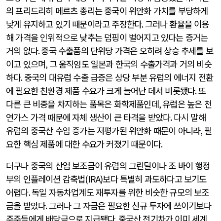
의 프리드리히 메르츠 총리는 중국이 위안화 가치를 부당하게
낮게 유지하고 있기 때문이라고 주장한다
.
그러나 환율을 이용
해 가격을 인위적으로 낮추는 덤핑이 벌어지고 있다는 증거는
거의 없다
.
중국 수출품의 단위당 가격은 오히려 상승 추세를 보
이고 있으며
,
그 움직임도 일본과 한국의 수출가격과 거의 비슷
하다
.
중국의 대유럽 수출 급증은 상당 부분 유럽의 에너지 전환
에 필요한 친환경 제품 수요가 크게 늘어난 데서 비롯됐다
.
또
다른 큰 비중을 차지하는 품목은 화학제품인데
,
유럽은 높은 천
연가스 가격 때문에 자체 생산이 큰 타격을 받았다
.
다시 말해
유럽의 중국산 수입 증가는 저평가된 위안화 때문이 아니라
,
필
요한 핵심 제품에 대한 수요가 커졌기 때문이다
.
더구나 중국의 산업 보조금이 유럽의 그린딜이나 조 바이 행정
부의 인플레이션 감축법
(IRA)
보다 특별히 과도하다고 보기도
어렵다
.
독일 자동차업계도 재투자를 위한 비슷한 규모의 보조
금을 받았다
.
그러나 그 자금은 필요한 신규 투자에 쓰이기보다
주주들에게 배당금으로 지급됐다
.
중국산 전기차가 이미 세계