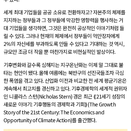
세계 최대 기업들을 공공 소유로 전환하자고
?
자본주의 체제를
지지하는 정부들과 그 정부들에 막강한 영향력을 행사하는 거
대 기업들을 생각하면
,
그것은 완전히 공상적인 이야기처럼 들
릴 수 있다
.
그러나 현재의 체제에서 정부들이 억만장자에게
2%
의 자산세를 부과하도록 만들 수 있다고 기대하는 것 역시
,
규모만 조금 더 작을 뿐 마찬가지로 비현실적인 발상이다
.
기후변화와 갈수록 심해지는 지구온난화는 이제 말 그대로 불
타는 현안이 됐다
.
올해 여름에는 북반구의 선진국들조차 극심
한 폭염을 겪고 있다
.
산업화 이전과 비교한 전 세계 평균기온은
계속해서 최고치를 경신하고 있다
.
기후경제학의 세계적 권위자
인 니콜라스 스턴
(Nicholas Stern)
경은 최근 ⟪
21
세기 성장의
새로운 이야기
:
기후행동의 경제학과 기회⟫
(The Growth
Story of the 21st Century: The Economics and
Opportunity of Climate Action)
를 출간했다
.