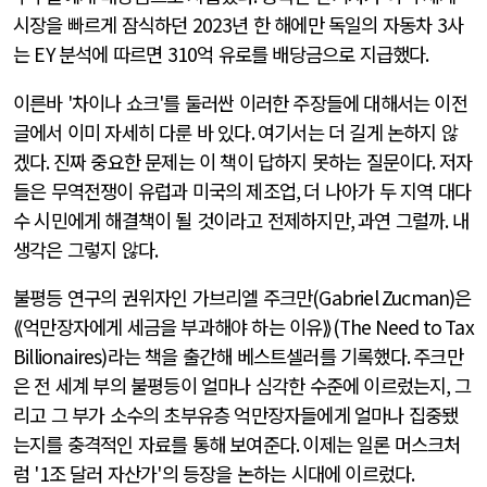
시장을 빠르게 잠식하던
2023
년 한 해에만 독일의 자동차
3
사
는
EY
분석에 따르면
310
억 유로를 배당금으로 지급했다
.
이른바
'
차이나 쇼크
'
를 둘러싼 이러한 주장들에 대해서는 이전
글에서 이미 자세히 다룬 바 있다
.
여기서는 더 길게 논하지 않
겠다
.
진짜 중요한 문제는 이 책이 답하지 못하는 질문이다
.
저자
들은 무역전쟁이 유럽과 미국의 제조업
,
더 나아가 두 지역 대다
수 시민에게 해결책이 될 것이라고 전제하지만
,
과연 그럴까
.
내
생각은 그렇지 않다
.
불평등 연구의 권위자인 가브리엘 주크만
(Gabriel Zucman)
은
⟪억만장자에게 세금을 부과해야 하는 이유⟫
(The Need to Tax
Billionaires)
라는 책을 출간해 베스트셀러를 기록했다
.
주크만
은 전 세계 부의 불평등이 얼마나 심각한 수준에 이르렀는지
,
그
리고 그 부가 소수의 초부유층 억만장자들에게 얼마나 집중됐
는지를 충격적인 자료를 통해 보여준다
.
이제는 일론 머스크처
럼
'1
조 달러 자산가
'
의 등장을 논하는 시대에 이르렀다
.