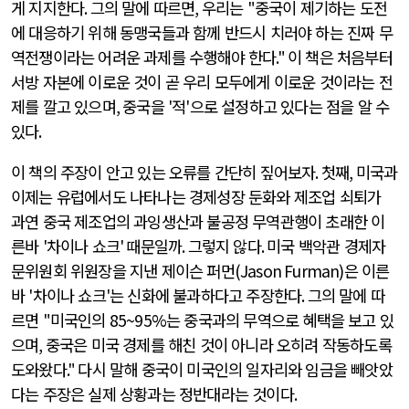
게 지지한다
.
그의 말에 따르면
,
우리는
"
중국이 제기하는 도전
에 대응하기 위해 동맹국들과 함께 반드시 치러야 하는 진짜 무
역전쟁이라는 어려운 과제를 수행해야 한다
."
이 책은 처음부터
서방 자본에 이로운 것이 곧 우리 모두에게 이로운 것이라는 전
제를 깔고 있으며
,
중국을
'
적
'
으로 설정하고 있다는 점을 알 수
있다
.
이 책의 주장이 안고 있는 오류를 간단히 짚어보자
.
첫째
,
미국과
이제는 유럽에서도 나타나는 경제성장 둔화와 제조업 쇠퇴가
과연 중국 제조업의 과잉생산과 불공정 무역관행이 초래한 이
른바
'
차이나 쇼크
'
때문일까
.
그렇지 않다
.
미국 백악관 경제자
문위원회 위원장을 지낸 제이슨 퍼먼
(Jason Furman)
은 이른
바
'
차이나 쇼크
'
는 신화에 불과하다고 주장한다
.
그의 말에 따
르면
"
미국인의
85~95%
는 중국과의 무역으로 혜택을 보고 있
으며
,
중국은 미국 경제를 해친 것이 아니라 오히려 작동하도록
도와왔다
."
다시 말해 중국이 미국인의 일자리와 임금을 빼앗았
다는 주장은 실제 상황과는 정반대라는 것이다
.