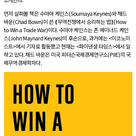
먼저 살펴볼 책은 수마야 케인스
(Soumaya Keynes)
와 채드
바운
(Chad Bown)
이 쓴 ⟪무역전쟁에서 승리하는 법⟫
(How
to Win a Trade War)
이다
.
수마야 케인스는 존 메이너드 케인
스
(John Maynard Keynes)
의 후손으로
,
과거에는
<
이코노미
스트
>
에서 기자로 활동했고 현재는
<
파이낸셜 타임스
>
에서 일
하고 있다
.
채드 바운은 미국 피터슨국제경제연구소
(PIIE)
의 국
제무역경제학자다
.