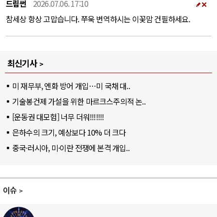
드림썬
2026.07.06. 17:10
참세상 항상 고맙습니다. 쭈욱 번역하시는 이꽃맘 건필하세요.
최신기사
미 재무부, 엔화 방어 개입…미 국채 대..
기술봉건제 가설을 위한 마르크스주의적 논..
[운동권 대모험] 너무 더워!!!!!!!
은하수의 크기, 예상보다 10% 더 크다
중국·러시아, 미·이란 전쟁에 본격 개입..
이슈