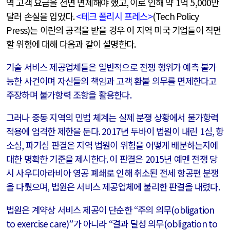
역 고객 요금을 전면 면제해야 했고
,
이로 인해 약
1
억
5,000
만
달러 손실을 입었다
.
<
테크 폴리시 프레스
>
(Tech Policy
Press)
는 이란의 공격을 받을 경우 이 지역 미국 기업들이 직면
할 위험에 대해 다음과 같이 설명한다
.
기술 서비스 제공업체들은 일반적으로 전쟁 행위가 예측 불가
능한 사건이며 자신들의 책임과 고객 환불 의무를 면제한다고
주장하며 불가항력 조항을 활용한다
.
그러나 중동 지역의 민법 체계는 실제 분쟁 상황에서 불가항력
적용에 엄격한 제한을 둔다
. 2017
년 두바이 법원이 내린
1
심
,
항
소심
,
파기심 판결은 지역 법원이 위험을 어떻게 배분하는지에
대한 명확한 기준을 제시한다
.
이 판결은
2015
년 예멘 전쟁 당
시 사우디아라비아 영공 폐쇄로 인해 취소된 전세 항공편 분쟁
을 다뤘으며
,
법원은 서비스 제공업체에 불리한 판결을 내렸다
.
법원은 계약상 서비스 제공이 단순한
“
주의 의무
(obligation
to exercise care)”
가 아니라
“
결과 달성 의무
(obligation to