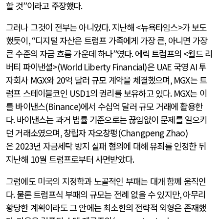
할 것
”
이라고 주장했다
.
그러나 그것이 전부는 아니었다
.
지난해
<
뉴욕타임스
>
가 보도
했듯이
, “
디지털 자산은 트럼프 가족에게 가장 큰
,
아니면 가장
큰 수준의 자금 흐름 가운데 하나
”
였다
.
에릭 트럼프의
<
월드 리
버티 파이낸셜
>(World Liberty Financial)
은
UAE
국영
AI
투
자회사
MGX
와
20
억 달러 규모 계약을 체결했으며
, MGX
는 트
럼프 스테이블코인
USD1
의 권리를 보유하고 있다
. MGX
는 이
를 바이낸스
(Binance)
에서 수십억 달러 규모 거래에 활용한
다
.
바이낸스는 과거 법률 기준으로는 끊임없이 문제를 일으키
던 거래소였으며
,
창립자 자오창펑
(Changpeng Zhao)
은
2023
년 자금세탁 방지 실패 혐의에 대해 유죄를 인정한 뒤
지난해
10
월 트럼프로부터 사면받았다
.
그럼에도 미국의 지정학과 노골적인 부패는 대개 함께 움직인
다
.
물론 트럼프식 부패의 규모는 전례 없을 수 있지만
,
아무리
황당한 계획이라도 그 안에는 최소한의 전략적 외형은 존재했