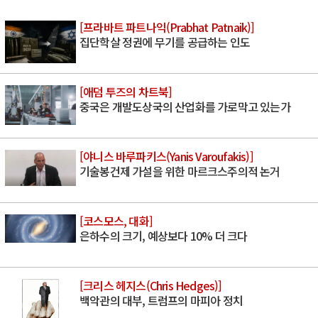
[프라바트 파트나익(Prabhat Patnaik)]
집단학살 정권에 무기를 공급하는 인도
[애덤 투즈의 차트북]
중국은 개발도상국의 산업화를 가로막고 있는가
[야니스 바루파키스(Yanis Varoufakis)]
기술봉건제 가설을 위한 마르크스주의적 논거
[코스모스, 대화]
은하수의 크기, 예상보다 10% 더 크다
[크리스 헤지스(Chris Hedges)]
백악관의 대부, 트럼프의 마피아 정치