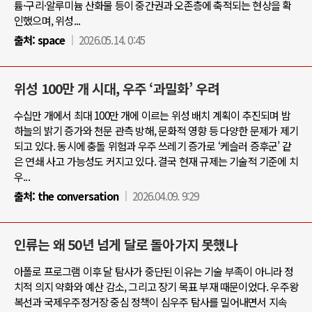
튬·구리·알루미늄 산화물 등이 중간권과 오존층에 축적되는 현상을 확
인했으며, 위성...
출처:
space
2026.05.14. 0:45
위성 100만 개 시대, 우주 ‘과밀화’ 우려
수십만 개에서 최대 100만 개에 이르는 위성 배치 계획이 추진되며 밤
하늘의 밝기 증가와 천문 관측 방해, 문화적 영향 등 다양한 문제가 제기
되고 있다. 동시에 충돌 위험과 우주 쓰레기 증가로 ‘케슬러 증후군’ 같
은 연쇄 사고 가능성도 커지고 있다. 결국 현재 규제는 기술적 기준에 치
우...
출처:
the conversation
2026.04.09. 9:29
인류는 왜 50년 넘게 달로 돌아가지 못했나
아폴로 프로그램 이후 달 탐사가 중단된 이유는 기술 부족이 아니라 정
치적 의지 약화와 예산 감소, 그리고 장기 목표 부재 때문이었다. 우주왕
복선과 국제우주정거장 중심 정책이 심우주 탐사를 밀어내면서 지속