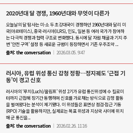
2020년대 달 경쟁, 1960년대와 무엇이 다른가
오늘날의 달 탐사는 미·소 두 초강대국이 경쟁하던 1960년대와 달리 미
국(아르테미스), 중국·러시아(ILRS), 인도, 일본 등 여러 국가가 참여하
는 다극적 경쟁과 협력 구조로 변화했다. 동시에 달 자원 채굴과 기지 주
변 ‘안전 구역’ 설정 등 새로운 규범이 등장하면서 기존 우주조약 ...
출처:
the conversation
2026.03.05. 9:47
러시아, 유럽 위성 통신 감청 정황…정지궤도 ‘근접 기
동’이 경고 신호
러시아의 ‘루치(Luch)/올림프’ 위성 2기가 유럽 통신위성에 수 킬로미
터까지 근접해 장기간 동행하며 신호를 가로채는 방식으로 감청 활동
을 벌여왔다는 분석이 제기됐다. 이 위성들은 표면상 점검·접근 기동
(RPO) 기술을 활용하지만, 실제로는 목표 위성과 지상국 사이에 위치
해 군 통신을...
출처:
the conversation
2026.02.26. 11:16