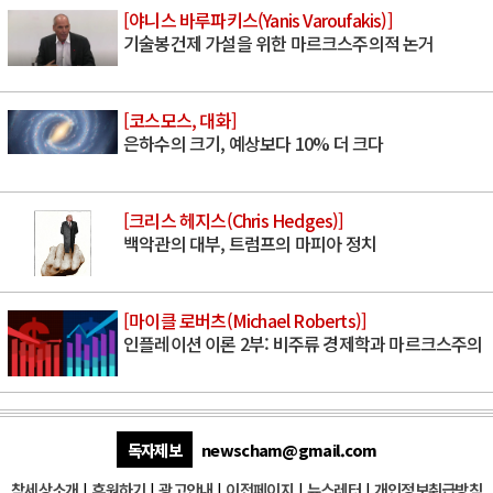
[야니스 바루파키스(Yanis Varoufakis)]
기술봉건제 가설을 위한 마르크스주의적 논거
[코스모스, 대화]
은하수의 크기, 예상보다 10% 더 크다
[크리스 헤지스(Chris Hedges)]
백악관의 대부, 트럼프의 마피아 정치
[마이클 로버츠(Michael Roberts)]
인플레이션 이론 2부: 비주류 경제학과 마르크스주의
독자제보
newscham@gmail.com
참세상소개
|
후원하기
|
광고안내
|
이전페이지
|
뉴스레터
|
개인정보취급방침