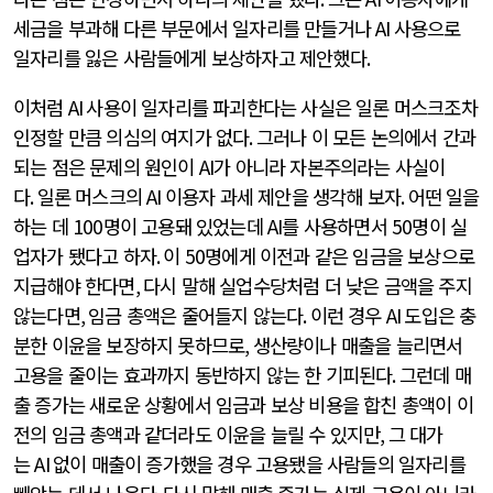
세금을 부과해 다른 부문에서 일자리를 만들거나
AI
사용으로
일자리를 잃은 사람들에게 보상하자고 제안했다
.
이처럼
AI
사용이 일자리를 파괴한다는 사실은 일론 머스크조차
인정할 만큼 의심의 여지가 없다
.
그러나 이 모든 논의에서 간과
되는 점은 문제의 원인이
AI
가 아니라 자본주의라는 사실이
다
.
일론 머스크의
AI
이용자 과세 제안을 생각해 보자
.
어떤 일을
하는 데
100
명이 고용돼 있었는데
AI
를 사용하면서
50
명이 실
업자가 됐다고 하자
.
이
50
명에게 이전과 같은 임금을 보상으로
지급해야 한다면
,
다시 말해 실업수당처럼 더 낮은 금액을 주지
않는다면
,
임금 총액은 줄어들지 않는다
.
이런 경우
AI
도입은 충
분한 이윤을 보장하지 못하므로
,
생산량이나 매출을 늘리면서
고용을 줄이는 효과까지 동반하지 않는 한 기피된다
.
그런데 매
출 증가는 새로운 상황에서 임금과 보상 비용을 합친 총액이 이
전의 임금 총액과 같더라도 이윤을 늘릴 수 있지만
,
그 대가
는
AI
없이 매출이 증가했을 경우 고용됐을 사람들의 일자리를