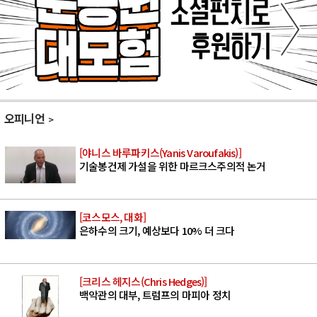
오피니언
[야니스 바루파키스(Yanis Varoufakis)]
기술봉건제 가설을 위한 마르크스주의적 논거
[코스모스, 대화]
은하수의 크기, 예상보다 10% 더 크다
[크리스 헤지스(Chris Hedges)]
백악관의 대부, 트럼프의 마피아 정치