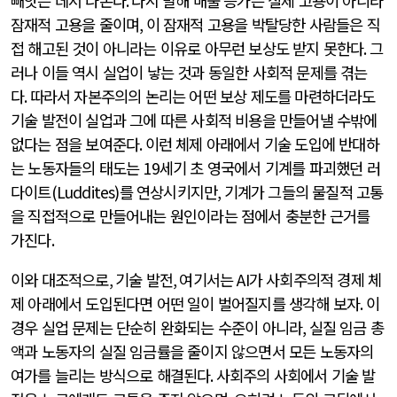
빼앗는 데서 나온다
.
다시 말해 매출 증가는 실제 고용이 아니라
잠재적 고용을 줄이며
,
이 잠재적 고용을 박탈당한 사람들은 직
접 해고된 것이 아니라는 이유로 아무런 보상도 받지 못한다
.
그
러나 이들 역시 실업이 낳는 것과 동일한 사회적 문제를 겪는
다
.
따라서 자본주의의 논리는 어떤 보상 제도를 마련하더라도
기술 발전이 실업과 그에 따른 사회적 비용을 만들어낼 수밖에
없다는 점을 보여준다
.
이런 체제 아래에서 기술 도입에 반대하
는 노동자들의 태도는
19
세기 초 영국에서 기계를 파괴했던 러
다이트
(Luddites)
를 연상시키지만
,
기계가 그들의 물질적 고통
을 직접적으로 만들어내는 원인이라는 점에서 충분한 근거를
가진다
.
이와 대조적으로
,
기술 발전
,
여기서는
AI
가 사회주의적 경제 체
제 아래에서 도입된다면 어떤 일이 벌어질지를 생각해 보자
.
이
경우 실업 문제는 단순히 완화되는 수준이 아니라
,
실질 임금 총
액과 노동자의 실질 임금률을 줄이지 않으면서 모든 노동자의
여가를 늘리는 방식으로 해결된다
.
사회주의 사회에서 기술 발