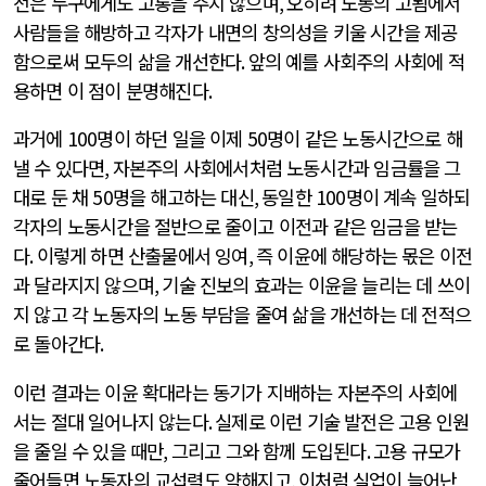
전은 누구에게도 고통을 주지 않으며
,
오히려 노동의 고됨에서
사람들을 해방하고 각자가 내면의 창의성을 키울 시간을 제공
함으로써 모두의 삶을 개선한다
.
앞의 예를 사회주의 사회에 적
용하면 이 점이 분명해진다
.
과거에
100
명이 하던 일을 이제
50
명이 같은 노동시간으로 해
낼 수 있다면
,
자본주의 사회에서처럼 노동시간과 임금률을 그
대로 둔 채
50
명을 해고하는 대신
,
동일한
100
명이 계속 일하되
각자의 노동시간을 절반으로 줄이고 이전과 같은 임금을 받는
다
.
이렇게 하면 산출물에서 잉여
,
즉 이윤에 해당하는 몫은 이전
과 달라지지 않으며
,
기술 진보의 효과는 이윤을 늘리는 데 쓰이
지 않고 각 노동자의 노동 부담을 줄여 삶을 개선하는 데 전적으
로 돌아간다
.
이런 결과는 이윤 확대라는 동기가 지배하는 자본주의 사회에
서는 절대 일어나지 않는다
.
실제로 이런 기술 발전은 고용 인원
을 줄일 수 있을 때만
,
그리고 그와 함께 도입된다
.
고용 규모가
줄어들면 노동자의 교섭력도 약해지고
,
이처럼 실업이 늘어난