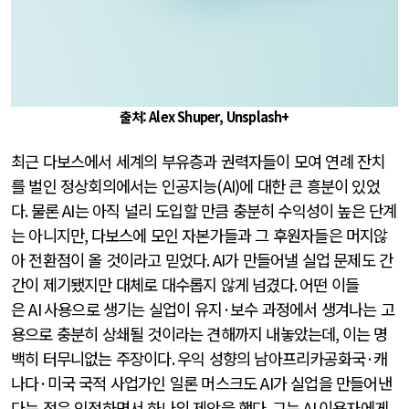
출처: Alex Shuper, Unsplash+
최근 다보스에서 세계의 부유층과 권력자들이 모여 연례 잔치
를 벌인 정상회의에서는 인공지능
(AI)
에 대한 큰 흥분이 있었
다
.
물론
AI
는 아직 널리 도입할 만큼 충분히 수익성이 높은 단계
는 아니지만
,
다보스에 모인 자본가들과 그 후원자들은 머지않
아 전환점이 올 것이라고 믿었다
. AI
가 만들어낼 실업 문제도 간
간이 제기됐지만 대체로 대수롭지 않게 넘겼다
.
어떤 이들
은
AI
사용으로 생기는 실업이 유지
·
보수 과정에서 생겨나는 고
용으로 충분히 상쇄될 것이라는 견해까지 내놓았는데
,
이는 명
백히 터무니없는 주장이다
.
우익 성향의 남아프리카공화국
·
캐
나다
·
미국 국적 사업가인 일론 머스크도
AI
가 실업을 만들어낸
다는 점은 인정하면서 하나의 제안을 했다
.
그는
AI
이용자에게