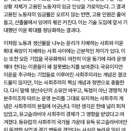
상황 자체가 고용된 노동자의 임금 인상을 가로막는다
.
그 결과
고용된 노동자의 임금률은 오르지 않는 반면
,
고용 인원은 줄어
들고
,
산출물에서 잉여의 몫은 커진다
.
이는 기술 도입에 앞서 기
대했던 이윤 확대를 정당화하는 결과다
.
이처럼 노동과 생산물을 나누는 윤리가 지배하는 사회와 이윤
확대 욕망이 지배하는 사회 사이에는 근본적인 차이가 있다
.
이
는 또한 모든 기업을 국유화하되 여전히 이윤 동기에 따라 운영
해야 한다는 이론들이 왜 잘못됐는지를 보여준다
.
국유이지만
이윤을 추구하는 기업들로 이루어진 사회주의라는 개념은 결코
드물지 않지만
,
이는 사회주의의 핵심 개념과 정면으로 충돌한
다
.
다시 말해 생산수단의 소유만 바꾸고
,
독점이 아닌 경쟁적 자
본주의조차 따르는 운영 논리를 그대로 유지하는 사회주의 개
념은 사회주의의 본질에 어긋난다
.
이런 생각은 한때 널리 퍼져
있었고
,
유고슬라비아 사회주의 경제가 그 영향을 받았다고 여
겨졌다
.
동유럽의 사회주의 국가들 가운데 유독 유고슬라비아만
이 뚜렷한 실업과 경기 변동을 겪었다는 사실은 놀라운 일이 아