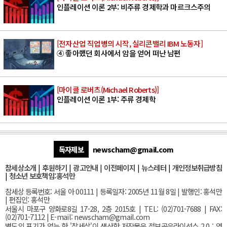
인플레이션 이론 2부: 비주류 경제학과 마르크스주의
[전자산업 직업병의 시작, 실리콘밸리 IBM 노동자]
④ 좋아했던 회사에서 암을 얻어 떠난 남편
[마이클 로버츠(Michael Roberts)]
인플레이션 이론 1부: 주류 경제학
독자제보
newscham@gmail.com
참세상소개
|
후원하기
|
광고안내
|
이전페이지
|
뉴스레터
|
개인정보취급방침
|
청소년 보호책임:홍석만
참세상 등록번호: 서울 아 00111 | 등록일자: 2005년 11월 8일 | 발행인: 홍석만
| 편집인: 홍석만
서울
시 마포구 양화로8길 17-28, 2층 2015호
| TEL: (02)701-7688 | FAX:
(02)701-7112 |
E-mail:
newscham@gmail.com
별도의 표기가 없는 한 '참세상'이 생산한 저작물은 정보공유라이선스 2.0 : 영