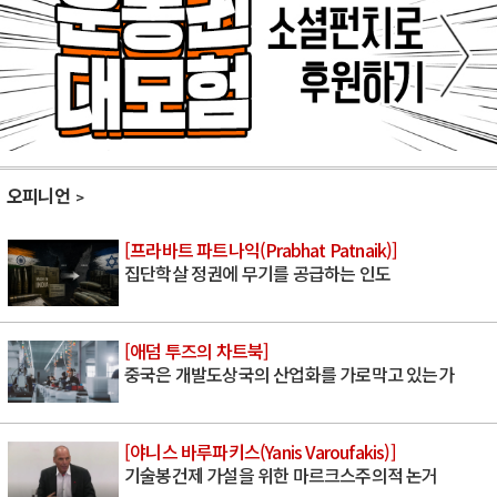
오피니언
[프라바트 파트나익(Prabhat Patnaik)]
집단학살 정권에 무기를 공급하는 인도
[애덤 투즈의 차트북]
중국은 개발도상국의 산업화를 가로막고 있는가
[야니스 바루파키스(Yanis Varoufakis)]
기술봉건제 가설을 위한 마르크스주의적 논거