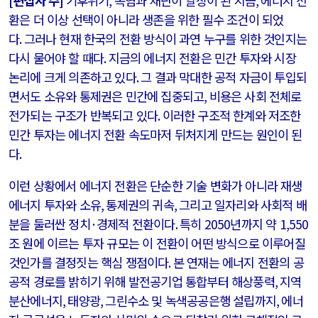
[
편집자 주
]
기후위기
,
폭염과 재난이 일상이 된 지금
,
에너지 전
환은 더 이상 선택이 아니라 생존을 위한 필수 조건이 되었
다
.
그러나 현재 한국의 전환 방식이 과연 누구를 위한 것인지는
다시 물어야 할 때다
.
지금의 에너지 전환은 민간 투자와 시장
논리에 크게 의존하고 있다
.
그 결과 막대한 공적 자금이 투입되
면서도 소유와 통제권은 민간에 집중되고
,
비용은 사회 전체로
전가되는 구조가 반복되고 있다
.
이러한 구조적 한계와 저조한
민간 투자는 에너지 전환 속도마저 뒤처지게 만드는 원인이 된
다
.
이런 상황에서 에너지 전환은 단순한 기술 변화가 아니라 재생
에너지 투자와 소유
,
통제권의 귀속
,
그리고 일자리와 사회적 배
분을 둘러싼 정치
·
경제적 전환이다
.
특히
2050
년까지 약
1,550
조 원에 이르는 투자 규모는 이 전환이 어떤 방식으로 이루어질
것인가를 결정짓는 핵심 쟁점이다
.
본 연재는 에너지 전환의 공
공적 경로를 밝히기 위해 발전공기업 통합부터 해상풍력
,
지역
분산에너지
,
태양광
,
그린수소 및 녹색공공은행 설립까지
,
에너