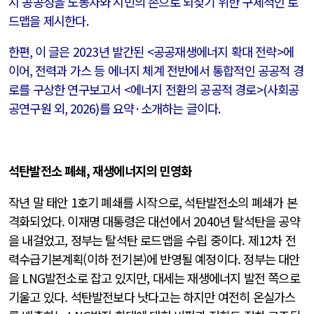
지 공공성을 노동자와 시민의 손으로 되찾기 위한 구체적인 로
드맵을 제시한다
.
한편
,
이 글은
2023
년 발간된
<
공공재생에너지 확대 전략
>
에
이어
,
전력과 가스 등 에너지 체계 전반에서 통합적인 공공적 경
로를 구상한 연구보고서
<
에너지 전환의 공공적 경로
>(
사회공
공연구원 외
, 2026)
를 요약
·
소개하는 글이다
.
석탄발전소
폐쇄
,
재생에너지의
민영화
작년 말 태안 1호기 폐쇄를 시작으로, 석탄발전소의 폐쇄가 본
격화되었다. 이재명 대통령은 대선에서 2040년 탈석탄을 공약
을 내걸었고, 정부는 탈석탄 로드맵을 수립 중이다. 제12차 전
력수급기본계획(이하 전기본)에 반영될 예정이다. 정부는 대안
을 LNG발전소로 잡고 있지만, 대세는 재생에너지 발전 쪽으로
기울고 있다. 석탄발전보다 낫다고는 하지만 여전히 온실가스