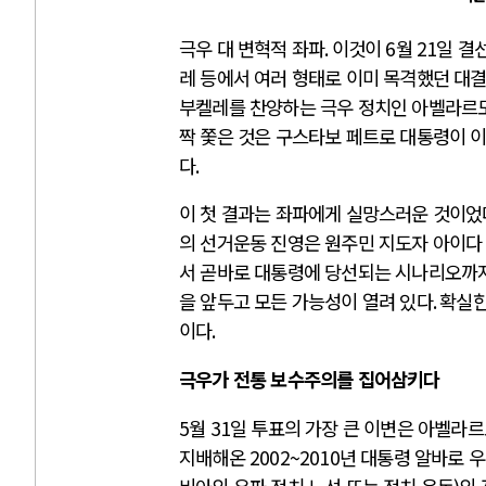
극우 대 변혁적 좌파
.
이것이
6
월
21
일 결
레 등에서 여러 형태로 이미 목격했던 대
부켈레를 찬양하는 극우 정치인 아벨라르
짝 쫓은 것은 구스타보 페트로 대통령이 
다
.
이 첫 결과는 좌파에게 실망스러운 것이었
의 선거운동 진영은 원주민 지도자 아이다
서 곧바로 대통령에 당선되는 시나리오까
을 앞두고 모든 가능성이 열려 있다
.
확실한
이다
.
극우가 전통 보수주의를 집어삼키다
5
월
31
일 투표의 가장 큰 이변은 아벨라
지배해온
2002~2010
년 대통령 알바로 