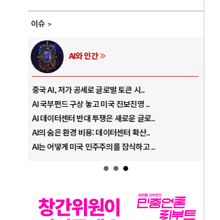
이슈
AI와 인간
중국 AI, 저가 공세로 글로벌 토큰 시..
전쟁
AI 국부펀드 구상 놓고 미국 진보진영 ..
EU
AI 데이터센터 반대 투쟁은 새로운 글로..
나토
AI의 숨은 환경 비용: 데이터센터 확산..
우크
AI는 어떻게 미국 민주주의를 잠식하고 ..
러·