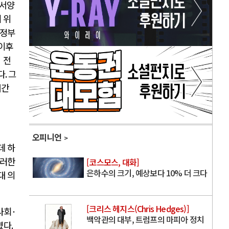
대서양
 위
 정부
이후
 전
다
.
그
어간
오피니언
데 하
러한
[코스모스, 대화]
은하수의 크기, 예상보다 10% 더 크다
대 의
[크리스 헤지스(Chris Hedges)]
사회
·
백악관의 대부, 트럼프의 마피아 정치
였다
.