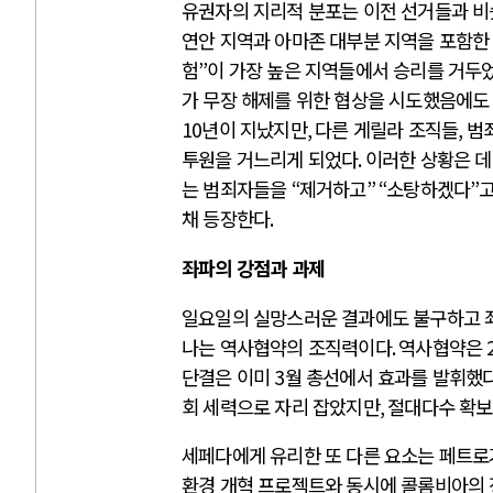
유권자의 지리적 분포는 이전 선거들과 
연안 지역과 아마존 대부분 지역을 포함한
험
”
이 가장 높은 지역들에서 승리를 거두
가 무장 해제를 위한 협상을 시도했음에도
10
년이 지났지만
,
다른 게릴라 조직들
,
범
투원을 거느리게 되었다
.
이러한 상황은 데
는 범죄자들을
“
제거하고
” “
소탕하겠다
”
채 등장한다
.
좌파의 강점과 과제
일요일의 실망스러운 결과에도 불구하고 좌
나는 역사협약의 조직력이다
.
역사협약은
단결은 이미
3
월 총선에서 효과를 발휘했
회 세력으로 자리 잡았지만
,
절대다수 확보
세페다에게 유리한 또 다른 요소는 페트로
환경 개혁 프로젝트와 동시에 콜롬비아의