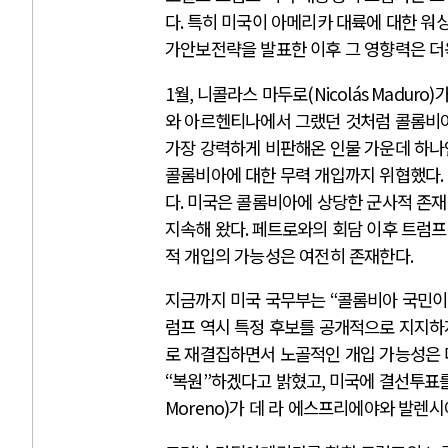
다
.
특히 미국이 아메리카 대륙에 대한 워
가안보전략을 발표한 이후 그 영향력은 더
1
월
,
니콜라스 마두로
(Nicolás Maduro)
가
와 아르헨티나에서 그랬던 것처럼 콜롬비
가장 강력하게 비판해온 인물 가운데 하나
콜롬비아에 대한 무력 개입까지 위협했다
.
다
.
미국은 콜롬비아에 상당한 군사적 존
지속해 왔다
.
페트로와의 회담 이후 트럼
적 개입의 가능성은 여전히 존재한다
.
지금까지 미국 국무부는
“
콜롬비아 국민이
럼프 역시 특정 후보를 공개적으로 지지하
로 재결집하면서 노골적인 개입 가능성은 
“
복원
”
하겠다고 밝혔고
,
미국에 결선투표
Moreno)
가 데 라 에스프리에야와 발렌시