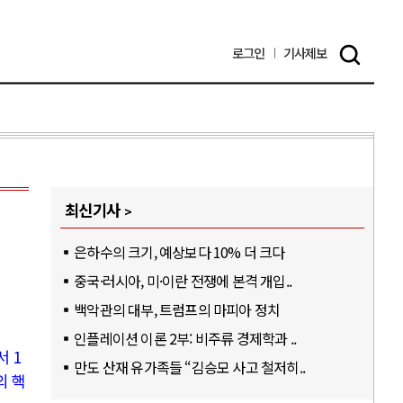
로그인
기사
제보
최신기사
은하수의 크기, 예상보다 10% 더 크다
중국·러시아, 미·이란 전쟁에 본격 개입..
백악관의 대부, 트럼프의 마피아 정치
인플레이션 이론 2부: 비주류 경제학과 ..
에서
1
만도 산재 유가족들 “김승모 사고 철저히..
의 핵