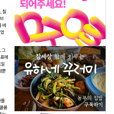
나
,
칠
브
를 바
얻었
.
그
투표에
1
일
점뿐
파를
콜롬