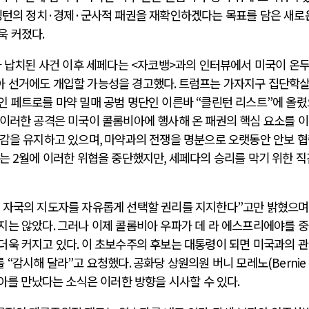
싱턴의 정치
·
경제
·
군사적 패권을 재확인하겠다는 목표를 담은 새로
욱 커졌다
.
 납치된 사건 이후 세페다는
<
자코뱅
>
과의 인터뷰에서 미국이 온
아 선거에도 개입할 가능성을 경고했다
.
트럼프는 가자지구 집단학
인 페트로를 마약 밀매 공범 명단인 이른바
“
클린턴 리스트
”
에 올
이러한 공격은 미국이 콜롬비아에 행사해 온 패권의 핵심 요소를 
재감을 유지하고 있으며
,
마약과의 전쟁을 명분으로 오랫동안 안보 
프는
2
월에 이러한 위협을 중단했지만
,
세페다의 승리를 막기 위한 
 자국의 지도자를 자유롭게 선택할 권리를 지지한다
”
고만 밝혔으며
지는 않았다
.
그러나 이제 콜롬비아 우파가 데 라 에스프리에야를 
더욱 커지고 있다
.
이 초보수주의 후보는 대통령이 되면 미국과의 
를
“
감시해 달라
”
고 요청했다
.
공화당 상원의원 버니 모레노
(Bernie
아를 만났다는 소식은 이러한 방향을 시사할 수 있다
.