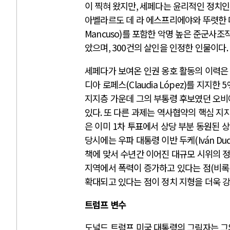
이 찍혀 왔지만
,
세페다는 윤리적인 정치인
아벨라르도 데 라 에스프리에야와 뚜렷한
Mancuso)
를 포함한 악명 높은 준군사조
았으며
, 300
건의 살인을 인정한 인물이다
.
세페다가 보여온 인권 옹호 활동의 이력
디아 로페스
(Claudia López)
를 지지한
5
지지층 가운데 그의 부통령 후보였던 오비
있다
.
또 다른 과제는 역사협약의 핵심 지
은 이미
1
차 투표에서 상당 부분 동원된 
당시에는 우파 대통령 이반 두케
(Iván Du
책에 맞서 수년간 이어진 대규모 시위의 
지역에서 폭력이 증가하고 있다는 점
(
비록
확대되고 있다는 점이 정치 지형을 더욱 
트럼프 변수
도널드 트럼프 미국 대통령의 그림자는 그