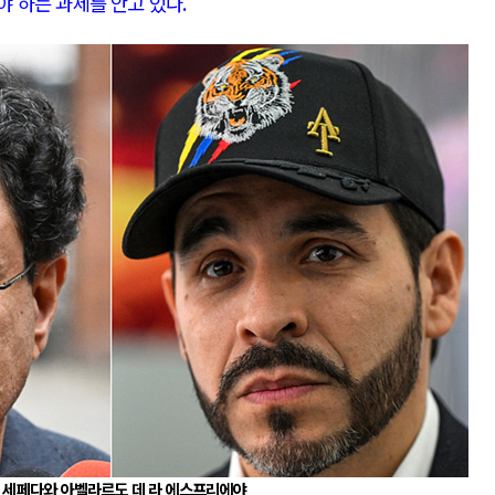
야 하는 과제를 안고 있다
.
전쟁
중동 위기
전의 역..
호르무즈 갈등 격화, 트럼프 정치·경제 ..
러시아..
호르무즈 해협 통행료를 철회한 트럼프
 공..
이란, 호르무즈 해협 봉쇄 선택한 배경
 네덜란..
트럼프, 이란 압박수단 한계 직면
…민간 ..
하마스, 가자 통치권 이양으로 휴전 의지..
 세페다와 아벨라르도 데 라 에스프리에야