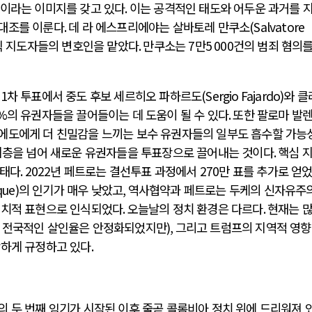
이라는 이미지를 갖고 있다
.
이는 공격적인 태도와 어두운 과거를 
 대조를 이룬다
.
데 라 에스프리에야는 살바토레 만쿠소
(Salvatore
직 지도자들의 변호인을 맡았다
.
만쿠소는
7
만
5 000
건의 범죄 혐의를
은
1
차 투표에서 중도 후보 세르히오 파하르도
(Sergio Fajardo)
와 클
%
의 유권자들을 끌어들이는 데 도움이 될 수 있다
.
또한 팔로마 발
에도에게 더 친밀감을 느끼는 보수 유권자들의 일부도 흡수할 가능
지층을 넘어 새로운 유권자들을 투표장으로 끌어내는 것이다
.
핵심 
상태다
. 2022
년 페트로는 결선투표 과정에서
270
만 표를 추가로 얻
que)
의 인기가 매우 낮았고
,
역사협약과 페트로는 두케의 신자유주의
정치적 표현으로 인식되었다
.
오늘날의 정치 환경은 다르다
.
현재는 
 전국적인 살인율은 안정화되었지만
),
그리고 트럼프의 지역적 영
강하게 규정하고 있다
.
의 두 번째 임기가 시작된 이후 줄곧 콜롬비아 정치 위에 드리워져 