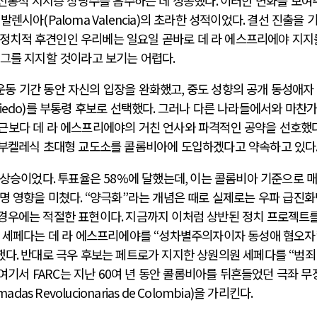
 전통적 지지층 상당수를 흡수하는 데 성공했다
.
이러한 변화를 보여
 발렌시아
(Paloma Valencia)
의 초라한 성적이었다
.
결선 진출을 
 정치적 후견인인 우리베는 일요일 곧바로 데 라 에스프리에야 지지
 그를 지지할 것이라고 보기는 어렵다
.
동 기간 동안 자신의 입장을 완화했고
,
중도 성향의 공개 동성애자
iedo)
를 부통령 후보로 선택했다
.
그러나 다른 나라들에서와 마찬
근보다 데 라 에스프리에야의 거친 언사와 파격적인 공약을 선호했
부켈레식 초대형 교도소를 콜롬비아에 도입하겠다고 약속하고 있다
율 상승이었다
.
투표율은
58%
에 달했는데
,
이는 콜롬비아 기준으로 
명 영향을 미쳤다
. “
양극화
”
라는 개념은 때로 실제로는 우파 급진화
경우에는 적절한 표현이다
.
지금까지 이처럼 상반된 정치 프로젝트를
.
세페다는 데 라 에스프리에야를
“
성차별주의자이자 동성애 혐오자
했다
.
반대로 극우 후보는 페트로가 지지한 상원의원 세페다를
“
범죄
여기서
FARC
는 지난
60
여 년 동안 콜롬비아를 뒤흔들었던 극좌 무
rmadas Revolucionarias de Colombia)
을 가리킨다
.