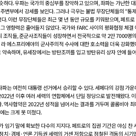
비슷하다
.
우파는 국가의 중심부를 장악하고 있으며
,
좌파는 가난한 
 주변부에서 강세를 보인다
.
그러나 극우는 불법 무장단체들의
“
통제
었다
.
이런 무장단체들은 최근 몇 년 동안 규모를 키워왔으며
,
페트로
 그 영향력은 줄어들지 않았다
.
국가와
FARC
사이의 평화협정 체결 
죄 조직들
,
준군사조직들이 성장하면서 전국적으로 약
2
만
7000
명의
 라 에스프리에야의 군사주의적 수사에 대한 호소력을 더욱 강화했
고 약속하며
,
유세장에서는 방탄조끼를 입고 방탄유리 상자 안에 들
파는 여전히 대통령 선거에서 승리할 수 있다
.
세페다의 강점 가운
2022
년 이후 여러 세력의 연합체에서 단일 정당으로 발전해왔다
.
이
다
.
역사협약은
2022
년 성적을 넘어서는 결과를 거두며 콜롬비아 최
에는 크게 못 미쳤다
.
가 임기 말에 확보한 다수의 지지다
.
페트로의 집권 기간은 야심 찬 
 정치
·
경제
·
언론 기득권 세력의 거센 저항으로 점철된 격동의 시기