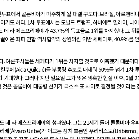
선투표에서 콜롬비아가 마주하게 될 대결 구도다
.
브라질
,
아르헨티
결이기도 하다
. 1
차 투표에서는 도널드 트럼프
,
하비에르 밀레이
,
나이
도 데 라 에스프리에야가
43.7%
의 득표율로
1
위를 차지했다
.
그 뒤
이끌어온 좌파 연합 역사협약의 상원의원 이반 세페다로
, 40.9%
를 
다
.
여론조사들은 세페다가
1
위를 차지할 것으로 예측했기 때문이다
 킬쿠에
(Aida Quilcué)
를 부통령 후보로 내세워
50%
를 넘겨
1
차 
지 기대했다
.
그러나 지난 일요일 그가 맞은 냉혹한 현실 이후
, 6
월
2
 것은 콜롬비아 대통령 선거가 극소수 표 차이로 결정될 것이라는 
르도 데 라 에스프리에야의 성과였다
.
그는
21
세기 들어 콜롬비아 우
우리베
(Álvaro Uribe)
가 이끄는 정치 흐름인 우리비스모
(Uribismo,