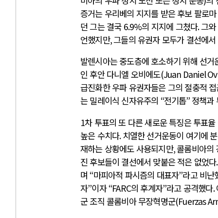
비아의 우파 정치 노선 또는 정치 운동
)
의
증거는 우리베의 지지를 받은 후보 팔로마
던 그는 결국
6.9%
의 지지에 그쳤다
.
그와
언했지만
,
그들의 유권자 모두가 결선에서
발렌시아는 중도층에 호소하기 위해 선거운
인 후안 다니엘 오비에도
(Juan Daniel Ov
급진화한 우파 유권자들은 그의 절충적 접
는 밀레이식 신자유주의
“
전기톱
”
정책과 
1
차 투표의 또 다른 새로운 특징은 투표
높은 수치다
.
치열한 선거운동이 여기에 분
재하는 상황에도 사용되지만
,
콜롬비아의 
진 후보들이 결선에서 맞붙은 적은 없었다
며
“
마피아적 파시즘의 대표자
”
라고 비난
자
”
이자
“FARC
의 후계자
”
라고 공격했다
.
군 조직 콜롬비아 무장혁명군
(Fuerzas A