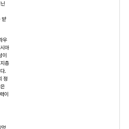
지닌
 받
라우
렌시아
성이
지지층
었다
.
 정
많은
향력이
있었