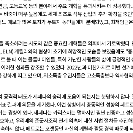
연금
,
고등교육 등의 분야에서 주요 개혁을 통과시키는 데 성공했다
.
 비중이 매우 높음에도 세계 최초로 석유 산업의 추가 확장을 중단
 어느 때보다 많은 토지가 무토지 농민들에게 분배되었고
,
최저임금은
을 축소하려는 시도와 같은 중요한 개혁들은 의회에서 가로막혔다
.
l, ELN)
게릴라와의 협상이 초기에 희망적인 모습을 보였음에도
“
총
로 볼 때 이는 콜롬비아인들
,
특히 가난한 사람들의 삶에 긍정적인 
 이러한 성과를 강조할 수 있었다
. 2022
년과 마찬가지로 이번 선거
을 강하게 띠고 있으며
,
저소득층 유권자들은 고소득층보다 역사협
 공격적 태도가 세페다의 승리에 도움이 되는지는 분명하지 않다
.
 개표 결과에 의문을 제기했다
.
이런 상황에서 충동적인 성향의 페트
이는 경향이 있다
.
세페다는 카리스마는 덜하지만 훨씬 신중하고 성
옹호하고
,
우리베의 준군사조직 연계 의혹에 대한 사법 절차를 추진
익숙하지 않다
.
페트로는 오랫동안 자신의 게릴라 활동 경력 때문에 