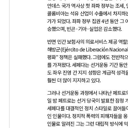
안데스 국가 역사상 첫 좌파 정부는 조세
,
콜롬비아는 석유 산업이 수출에서 차지하는
가가 되었다
.
좌파 정부 집권
4
년 동안 그
승했으며
,
빈곤
·
기아
·
실업은 감소했다
.
반면 민간 보험사의 의료서비스 제공 역할
해방군
(Ejército de Liberación Naciona
평화
”
정책은 실패했다
.
그럼에도 전반적으
를 가져왔다
.
세페다는 선거운동 기간 동안
도 좌우 진영 간 지지 성향은 계급적 성격
훨씬 더 많이 지지하고 있다
.
그러나 선거운동 과정에서 나타난 페트로의
일 밤 페트로는 선거 당국이 발표한 잠정
세페다를 대결적인 정치 스타일로 끌어들
인 인물이다
.
정치적 폭력의 피해자들을 
인물로 알려진 그는 그런 대립적 방식에 