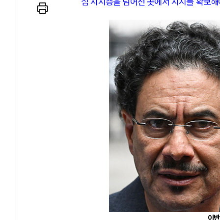
심 지지층을 넘어선 곳에서 지지를 확보해
 인간
러시아-우크라이나 
세로 글로벌 토큰 시..
전쟁의 추상화: 우크라이나, 대리
놓고 미국 진보진영 ..
EU·우크라이나 드론 협력 직후, 
대 투쟁은 새로운 글로..
나토, 우크라 군사지원 2027년까지
용: 데이터센터 확산..
우크라이나, 덴마크, 에스토니아,
 민주주의를 잠식하고 ..
러·우크라, 대규모 공습 주고받아
이반