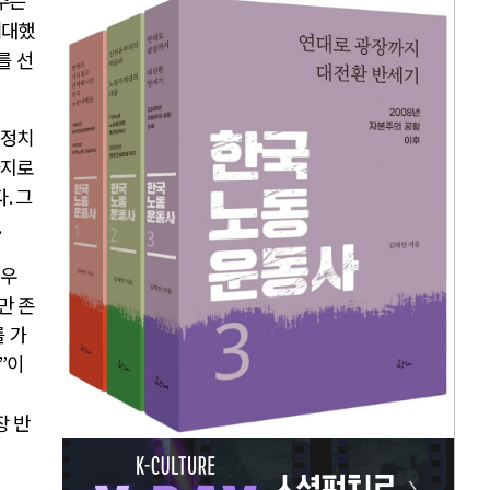
주는
기대했
를 선
 정치
가지로
다
.
그
.
매우
만 존
 가
”
이
장 반