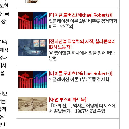
또한
한 국
[마이클 로버츠(Michael Roberts)]
인플레이션 이론 2부: 비주류 경제학과
 상
마르크스주의
[전자산업 직업병의 시작, 실리콘밸리
민족
IBM 노동자]
체적
④ 좋아했던 회사에서 암을 얻어 떠난
성과
남편
에서
약을
[마이클 로버츠(Michael Roberts)]
인플레이션 이론 1부: 주류 경제학
일요
[애덤 투즈의 차트북]
로는
『마의 산』, 역사는 어떻게 다보스에
찰적
서 끝났는가… 1907년 9월 무렵
해온
낙인