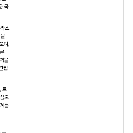
운 국
두라스
살을
렸으며
,
이룬
협력을
직간접
,
트
중심으
관계를