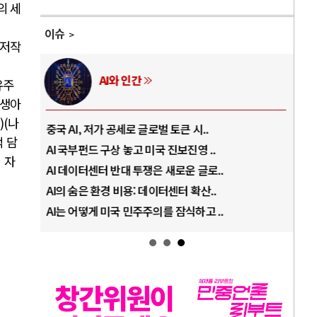
의 세
이슈
 저작
n
AI와 인간
유주
사생아
)(
나
중국 AI, 저가 공세로 글로벌 토큰 시..
전쟁
 담
AI 국부펀드 구상 놓고 미국 진보진영 ..
EU
 자
AI 데이터센터 반대 투쟁은 새로운 글로..
나토
AI의 숨은 환경 비용: 데이터센터 확산..
우크
AI는 어떻게 미국 민주주의를 잠식하고 ..
러·