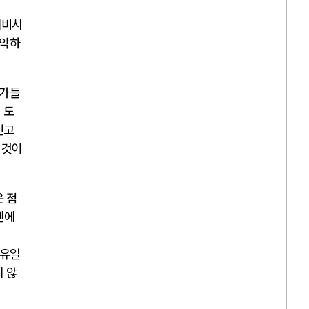
레비시
장악하
가들
 도
신고
 것이
 점
센에
 유일
지 않