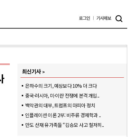
로그인
기사
제보
최신기사
사
은하수의 크기, 예상보다 10% 더 크다
중국·러시아, 미·이란 전쟁에 본격 개입..
백악관의 대부, 트럼프의 마피아 정치
인플레이션 이론 2부: 비주류 경제학과 ..
만도 산재 유가족들 “김승모 사고 철저히..