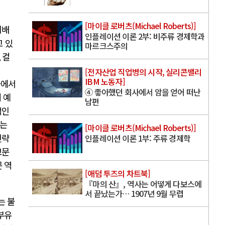
[마이클 로버츠(Michael Roberts)]
지배
인플레이션 이론 2부: 비주류 경제학과
 있
마르크스주의
,
컬
[전자산업 직업병의 시작, 실리콘밸리
IBM 노동자]
들에서
④ 좋아했던 회사에서 암을 얻어 떠난
 예
남편
적인
구는
[마이클 로버츠(Michael Roberts)]
전략
인플레이션 이론 1부: 주류 경제학
고문
 역
[애덤 투즈의 차트북]
『마의 산』, 역사는 어떻게 다보스에
서 끝났는가… 1907년 9월 무렵
는 불
부유