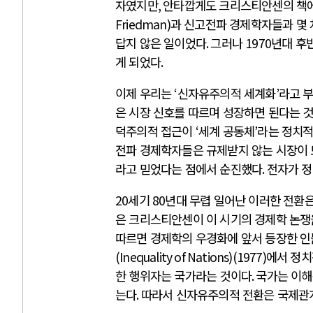
자였지만
,
안타깝게도 크리스티안센의 책에
Friedman)
과 신고전파 경제학자들과 몇 
답지 않은 일이었다
.
그러나
1970
년대 후
게 되었다
.
이제 우리는
‘
신자유주의적 세계화
’
라고 부
은 시장 신호를 따르며 성장하면 된다는 
덕주의적 접근이
‘
세계 공동체
’
라는 정치
전파 경제학자들은 규제받지 않는 시장이 
라고 믿었다는 점에서 순진했다
.
전자가 
20
세기
80
년대 무렵 일어난 이러한 전환
은 크리스티안센이 이 시기의 경제학 논쟁
따르면 경제학의 우경화에 앞서 등장한 인
(Inequality of Nations)(1977)
에서 정치
한 행위자는 국가라는 것이다
.
국가는 이해
는다
.
따라서 신자유주의적 전환은 국제관