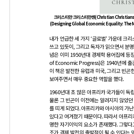
크리스티안 크리스티안센
(Christian Christian
(Designing Global Economic Equality: The M
내가 언급한 세 가지
‘
글로벌
’
가운데 크리
쓰고 있듯이
,
그리고 독자가 읽으면서 분명
념은 이미
1950
년대 경제학 용어집에 등
of Economic Progress)
은
1940
년에 출
이 책은 발전한 유럽과 미국
,
그리고 빈곤한
보여주면서 매우 중요한 역할을 했다
.
1960
년대 초 많은 아프리카 국가들이 독
물론 그 빈곤이 이전에는 알려지지 않았던
를 띠게 되었다
.
아프리카와 아시아의 가난
있다고 여겨졌기 때문이다
.
따라서 아프리
명한 자기이익의 요소가 존재했다
.
그렇다고
조가 경제 발전의 출발점이 될 수 있다는