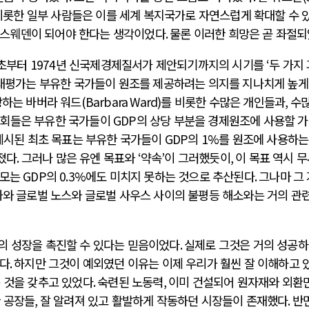
비롯한 일부 사람들은 이를 세계 복지국가로 자연스럽게 확대할 수 
큰 스웨덴이 되어야 한다는 생각이었다
.
물론 이러한 희망은 곧 좌절
 초부터
1974
년 신국제경제질서가 제안되기까지의 시기를
‘
두 가지
대평가는 부유한 국가들이 원조를 제공하려는 의지를 지나치게 높게
장하는 바버라 워드
(Barbara Ward)
를 비롯한 수많은 개인들과
,
수
원회들은 부유한 국가들이
GDP
의 상당 부분을 경제원조에 사용할 
제시된 최초 목표는 부유한 국가들이
GDP
의
1%
를 원조에 사용하는
졌다
.
그러나 많은 유엔 목표와
‘
약속
’
이 그러했듯이
,
이 목표 역시 
규모는
GDP
의
0.3%
에도 미치지 못하는 것으로 추산된다
.
그나마 그
화와 글로벌 노스와 글로벌 사우스 사이의 불평등 해소와는 거의 관
의 성장을 촉진할 수 있다는 믿음이었다
.
실제로 그것은 거의 성공
웠다
.
하지만 그것이 예외였던 이유는 이제 우리가 훨씬 잘 이해하고 
 것을 갖추고 있었다
.
숙련된 노동력
,
이미 건설되어 원자재와 외환
한 공장들
,
잘 알려져 있고 활발하게 작동하던 시장들이 존재했다
.
반