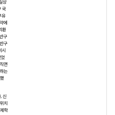
실상
 국
부유
제약에
외환
북반구
남반구
비시
있었
 직면
출하는
성했
다
.
신
 위치
경제학