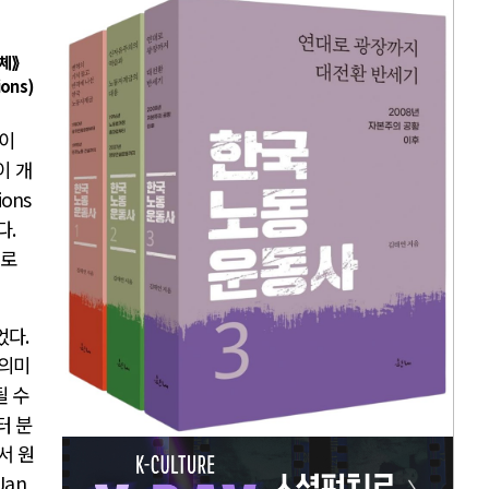
체⟫
ions)
이
이 개
ions
다
.
치로
었다
.
 의미
될 수
터 분
서 원
Jan