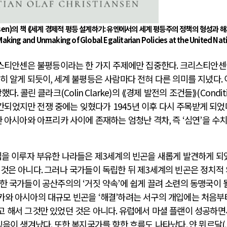
sen)
의 책 ⟪세계 경제적 평등 설계하기
:
유엔에서의 세계 평등주의 정책의 형성과 해
aking and Unmaking of Global Egalitarian Policies at the United Nat
스티안센은 불평등이라는 한 가지 주제에만 집중한다
.
크리스티안센
히 알게 되듯이
,
세계 불평등은 사람마다 전혀 다른 의미를 지녔다
.
장했다
.
콜린 클라크
(Colin Clarke)
의 ⟪경제 발전의 조건들⟫
(Condit
간되었지만 전쟁 중에는 잊혔다가
1945
년 이후 다시 주목받게 되었
 아시아와 아프리카 사이에 존재하는 엄청난 격차
,
즉
‘
심연
’
을 수
립을 이루자 부유한 나라들은 제
3
세계의 빈곤을 새롭게 발견하게 되
 것은 아니다
.
그러나 국가들이 독립한 뒤 제
3
세계의 빈곤은 정치적
한 국가들이 공산주의의
‘
거짓 약속
’
에 쉽게 끌려 소련의 동맹국이 
카와 아시아의 대규모 빈곤을
‘
해결
’
하려는 서구의 개입에는 처음부
 해서 그것만 있었던 것은 아니다
.
유럽에서 마셜 플랜이 성공하면
 믿음이 생겨났다
.
또한 복지국가를 향한 흐름도 나타났다
.
얀 뮈르달
(