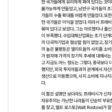
한 국가들에게 유리하게 짜여 있다는 것이
불가능하게 만들었고
,
남반구 국가들의 초
가들의 수출 확대를 어렵게 만들었다
.
또한
한 국가들은 이익을 얻었다
.
따라서 프레비
묶여 있다고 보았다
.
그는 아르헨티나 출
이 부족했다
.
수입대체산업화는 초기 단계
의 다국적기업과 협상할 힘이 없었고
,
장기
의 높은 불평등은 엘리트들의 사치품 소
가 원자재 가격의 장기적 추세에 대해서는
고 지금도 어느 정도는 그렇다
.
중국보다 더
했지만
,
외국 투자자들과의 관계에서 자신
생산으로 이동했으며
,
사치 소비에 지나치
다
.
이 짧은 설명만 보더라도 프레비시가 신
자유주의는 가난한 나라들이 단순히 부유
를 찾고
,
월트 로스토
(Walt Rostow)
가 