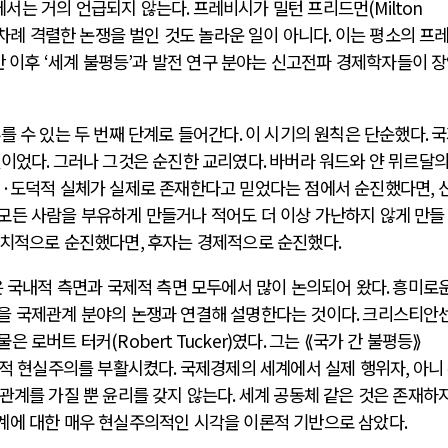
서는 거의 언급되지 않는다
.
프레비시가 밀턴 프리드먼
(Milton
차례 격렬한 논쟁을 벌인 것도 놀라운 일이 아니다
.
이는 평소의 프
반 이후
‘
세계 불평등
’
과 발전 연구 분야는 신고전파 경제학자들이 
를 수 있는 두 번째 단계로 들어간다
.
이 시기의 원칙은 단순했다
.
국
것이었다
.
그러나 그것은 순진한 교리였다
.
바버라 워드와 얀 뮈르달의
적
·
도덕적 실체가 실제로 존재한다고 믿었다는 점에서 순진했다면
,
모든 사람을 부유하게 만들거나 적어도 더 이상 가난하지 않게 만들
정치적으로 순진했다면
,
후자는 경제적으로 순진했다
.
은 국내적 측면과 국제적 측면 모두에서 많이 논의되어 왔다
.
흥미로운
을 국제관계 분야의 논쟁과 연결해 설명한다는 것이다
.
크리스티안
물은 로버트 터커
(Robert Tucker)
였다
.
그는 ⟪국가 간 불평등⟫
적 현실주의를 부활시켰다
.
국제경제의 세계에서 실제 행위자
,
아니
관계를 가질 뿐 윤리를 갖지 않는다
.
세계 공동체 같은 것은 존재하
계에 대한 매우 현실주의적인 시각을 이론적 기반으로 삼았다
.