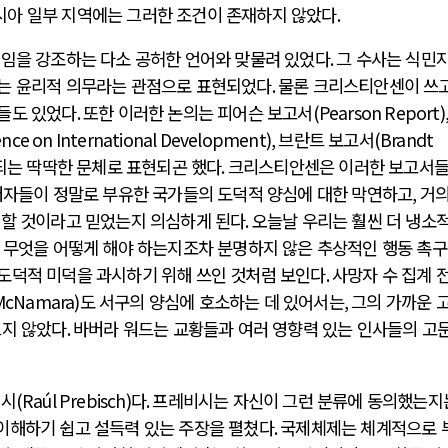
시아 일부 지역에는 그러한 조건이 존재하지 않았다
.
책임을 강조하는 다소 공허한 언어와 맞물려 있었다
.
그 수사는 식민
다는 윤리적 의무라는 관점으로 표현되었다
.
물론 크리스티안센이 쓰고
들도 있었다
.
또한 이러한 논의는 피어슨 보고서
(Pearson Report)
nce on International Development),
브란트 보고서
(Brandt
되는 딱딱한 문체로 표현되곤 했다
.
크리스티안센은 이러한 보고서
저자들이 정말로 부유한 국가들의 도덕적 양심에 대한 막연하고
,
거의
휘할 것이라고 믿었는지 의심하게 된다
.
오늘날 우리는 훨씬 더 냉소
 무엇을 어떻게 해야 하는지조차 분명하지 않은 추상적인 행동 촉
도덕적 미덕을 과시하기 위해 쓰인 것처럼 보인다
.
사망자 수 집계 
McNamara)
도 서구의 양심에 호소하는 데 있어서는
,
그의 가까운 
르지 않았다
.
바버라 워드는 교황들과 여러 영향력 있는 인사들의 고문
비시
(Raúl Prebisch)
다
.
프레비시는 자신이 그런 분류에 동의했는지
이해하기 쉽고 설득력 있는 주장을 펼쳤다
.
국제체제는 체계적으로 