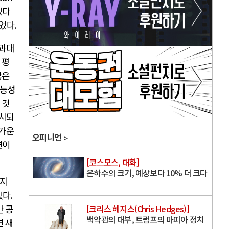
있다
되었다
.
 과대
 평
많은
가능성
 것
무시되
 가운
오피니언
련이
[코스모스, 대화]
은하수의 크기, 예상보다 10% 더 크다
하지
있다
.
만 공
[크리스 헤지스(Chris Hedges)]
백악관의 대부, 트럼프의 마피아 정치
면 새