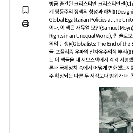
방금 출간된 크리스티안 크리스티안센
(Ch
계 평등주의 정책의 형성과 해체⟫
(Design
Global Egalitarian Policies at the Uni
이다
.
이 책은 새뮤얼 모인
(Samuel Moyn
 인간
러시아-우크라이나 
Rights in an Unequal World),
퀸 슬로
의의 탄생⟫
(Globalists: The End of the
들
:
포퓰리즘 우파의 신자유주의적 뿌리
(
⟫
세로 글로벌 토큰 시..
전쟁의 추상화: 우크라이나, 대리
는 이 책들을 내 서브스택에서 각각 서평
놓고 미국 진보진영 ..
EU·우크라이나 드론 협력 직후, 
론과 국제정치 속에서 어떻게 변화했는지
대 투쟁은 새로운 글로..
나토, 우크라 군사지원 2027년까지
주 확장되는 다른 두 저작보다 범위가 더 
용: 데이터센터 확산..
우크라이나, 덴마크, 에스토니아,
 민주주의를 잠식하고 ..
러·우크라, 대규모 공습 주고받아