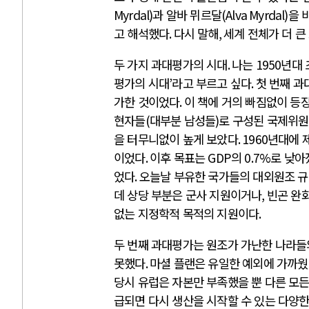
Myrdal)
과 알바 뮈르달
(Alva Myrdal)
을 
고 해석했다
.
다시 말해
,
세계 전체가 더 
두 가지 과대평가의 시대
.
나는
1950
년대
평가의 시대
’
라고 부르고 싶다
.
첫 번째 과
가한 것이었다
.
이 책에 거의 빠짐없이 등
현자들
(
대부분 남성들
)
로 구성된 국제위
을 터무니없이 높게 보았다
. 1960
년대에 
이었다
.
이후 목표는
GDP
의
0.7%
로 낮아
었다
.
오늘날 부유한 국가들의 대외원조 
데 상당 부분은 군사 지원이거나
,
빈곤 완
없는 지정학적 목적의 지원이다
.
두 번째 과대평가는 원조가 가난한 나라들
못했다
.
마셜 플랜은 유일한 예외에 가까
당시 유럽은 자본만 부족했을 뿐 다른 모든
급되면 다시 생산을 시작할 수 있는 다양