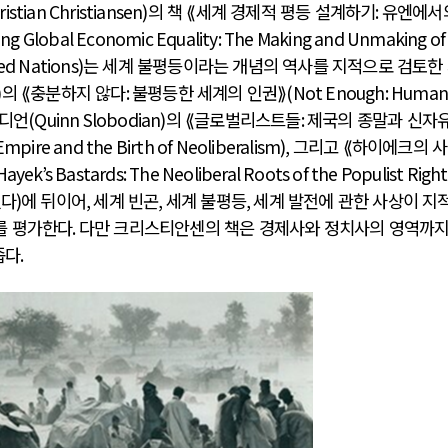
ristian Christiansen)
의 책 ⟪세계 경제적 평등 설계하기
:
유엔에서
ing Global Economic Equality: The Making and Unmaking of
ted Nations)
는 세계 불평등이라는 개념의 역사를 지적으로 검토한
)
의 ⟪충분하지 않다
:
불평등한 세계의 인권⟫
(Not Enough: Huma
전쟁
중동 위기
보디언
(Quinn Slobodian)
의 ⟪글로벌리스트들
:
제국의 종말과 신자
 Empire and the Birth of Neoliberalism),
그리고 ⟪하이에크의 
Hayek’s Bastards: The Neoliberal Roots of the Populist Right
전의 역..
호르무즈 갈등 격화, 트럼프 정치·경제 ..
했다
)
에 뒤이어
,
세계 빈곤
,
세계 불평등
,
세계 발전에 관한 사상이 지적
러시아..
호르무즈 해협 통행료를 철회한 트럼프
를 평가한다
.
다만 크리스티안센의 책은 경제사와 정치사의 영역까지
 공..
이란, 호르무즈 해협 봉쇄 선택한 배경
좁다
.
 네덜란..
트럼프, 이란 압박수단 한계 직면
…민간 ..
하마스, 가자 통치권 이양으로 휴전 의지..