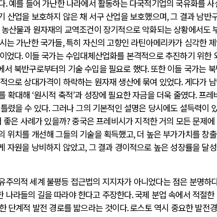
다
.
예를 들어 가난한 나라에서 활동하는 다국적기업의 국유화를 사
기 산업을 보호하지 않은 채 서구 산업을 보호했으며
,
그 결과 남반구
 농산물과 원자재의 교역조건이 장기적으로 악화되는 상황에서도 
시는 가난한 국가들
,
특히 자신의 고향인 라틴아메리카가 심각한 
신이었다
.
이들 국가는 수입대체산업화를 본격적으로 추진하기 위한 
에서 북반구로부터의 기술 수입을 필요로 했다
.
또한 이들 국가는 
적으로 상대가격이 하락하는 원자재 생산에 묶여 있었다
.
게다가 
비를 확대해
‘
원시적 축적
’
과 성장에 필요한 자금을 더욱 줄였다
.
프레
 틀렸을 수 있다
.
그러나 그의 기본적인 설명은 당시에도 설득력이 
 좋은 사례가 있을까
?
중국은 프레비시가 지적한 거의 모든 문제에
의 위치를 개선해 그들의 기술을 획득했고
,
더 높은 부가가치를 창
게 자원을 낭비하지 않았고
,
그 결과 경이적으로 높은 성장률을 달
자유주의적 세계 불평등 접근법의 지지자가 아니었다는 점은 분명하
한 나라들의 길을 따라야 한다고 주장한다
.
국제 분업 속에서 적절한
말한 단계적 발전 경로를 밟으라는 것이다
.
로스토 역시 중요한 발전