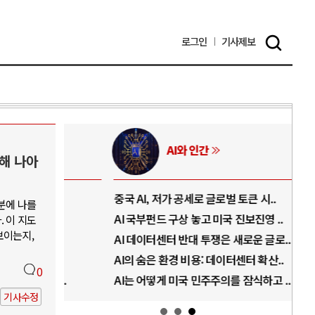
로그인
기사
제보
AI와 인간
향해 나아
..
중국 AI, 저가 공세로 글로벌 토큰 시..
전쟁
분에 나를
럼프
AI 국부펀드 구상 놓고 미국 진보진영 ..
EU
 이 지도
보이는지,
경
AI 데이터센터 반대 투쟁은 새로운 글로..
나토
AI의 숨은 환경 비용: 데이터센터 확산..
우크
0
지..
AI는 어떻게 미국 민주주의를 잠식하고 ..
러·
기사수정