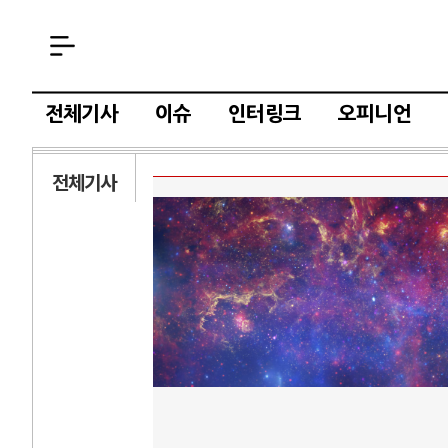
전체기사
이슈
인터링크
오피니언
전체기사
AI와 인간
러시
중국 AI, 저가 공세로 글로벌 토큰 시..
전쟁의 추상화: 
AI 국부펀드 구상 놓고 미국 진보진영 ..
EU·우크라이나 
AI 데이터센터 반대 투쟁은 새로운 글로..
나토, 우크라 군사
AI의 숨은 환경 비용: 데이터센터 확산..
우크라이나, 덴마
AI는 어떻게 미국 민주주의를 잠식하고 ..
러·우크라, 대규