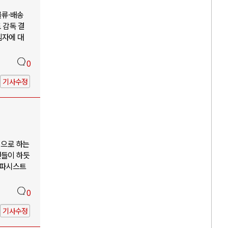
물류·배송
 감독 결
임자에 대
0
기사수정
징으로 하는
언들이 하듯
 파시스트
0
기사수정