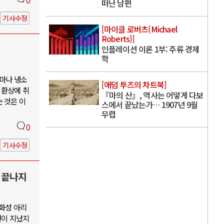
0
떠난 남편
기사수정
[마이클 로버츠(Michael
Roberts)]
인플레이션 이론 1부: 주류 경제
학
마나 냉소
[애덤 투즈의 차트북]
 환상에 취
『마의 산』, 역사는 어떻게 다보
 것은 이
스에서 끝났는가… 1907년 9월
무렵
0
기사수정
직 끝나지
 화성 아리
년이 지났지