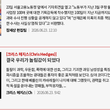
23일 서울고용노동청 앞에서 기자회견을 열고 “노동부가 지난 3월 쿠팡 
사업장 100여 곳에 대한 기획감독에 착수했지만 100일이 지난 지금까지도
과와 수사 진행 상황을 공개하지 않고 있다”며 “산재은폐 의혹의 최종 책
한 수사는 사실상 멈춰 있다”고 비판했다.
참세상 편집팀
2026.06.23. 12:10
[크리스 헤지스(Chris Hedges)]
결국 우리가 놀림감이 되었다
돌팔이 과학, 우둔함, 폭력에 대한 선호, 그리고 기괴한 과잉 남성성을 특
파시즘을 조율하는 광대들은 풍자의 좋은 표적처럼 보인다. 심야 코미디
이, 그리고 한때 베를린의 카바레들이 나치에 대해 그랬듯이, 권력을 쥐고
적 독설을 쏟아내는 깡패들, 부적응자들, ...
크리스 헤지스(Ch
2026.06.23. 9:42