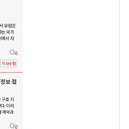
에서 유럽은
하는 국가
위에서 자
0
기사수정
인정보 접
 구호 지
다. 이러
새 계약과
0