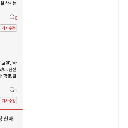
리셀 참사는
0
기사수정
권’, ‘학
 있다. 완전
 학생, 활
1
기사수정
팡 산재