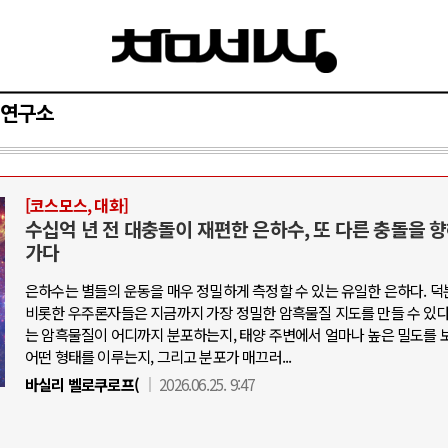
연구소
[코스모스, 대화]
아-우크라이나 전쟁
중동 위기
수십억 년 전 대충돌이 재편한 은하수, 또 다른 충돌을 
가다
우크라이나, 대리전의 역..
호르무즈 갈등 격화, 트럼프 정치·경제 
은하수는 별들의 운동을 매우 정밀하게 측정할 수 있는 유일한 은하다. 덕
드론 협력 직후, 러시아..
호르무즈 해협 통행료를 철회한 트
비롯한 우주론자들은 지금까지 가장 정밀한 암흑물질 지도를 만들 수 있다.
는 암흑물질이 어디까지 분포하는지, 태양 주변에서 얼마나 높은 밀도를 
지원 2027년까지 공..
이란, 호르무즈 해협 봉쇄 선택한 배
어떤 형태를 이루는지, 그리고 분포가 매끄러...
크, 에스토니아, 네덜란..
트럼프, 이란 압박수단 한계 직면
바실리 벨로쿠로프(
2026.06.25. 9:47
모 공습 주고받아…민간 ..
하마스, 가자 통치권 이양으로 휴전 의