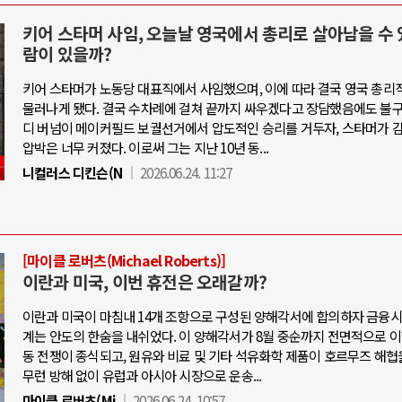
키어 스타머 사임, 오늘날 영국에서 총리로 살아남을 수 
람이 있을까?
키어 스타머가 노동당 대표직에서 사임했으며, 이에 따라 결국 영국 총
물러나게 됐다. 결국 수차례에 걸쳐 끝까지 싸우겠다고 장담했음에도 불구
디 버넘이 메이커필드 보궐선거에서 압도적인 승리를 거두자, 스타머가 
압박은 너무 커졌다. 이로써 그는 지난 10년 동...
니컬러스 디킨슨(N
2026.06.24. 11:27
[마이클 로버츠(Michael Roberts)]
이란과 미국, 이번 휴전은 오래갈까?
이란과 미국이 마침내 14개 조항으로 구성된 양해각서에 합의하자 금융시
계는 안도의 한숨을 내쉬었다. 이 양해각서가 8월 중순까지 전면적으로 
동 전쟁이 종식되고, 원유와 비료 및 기타 석유화학 제품이 호르무즈 해협
무런 방해 없이 유럽과 아시아 시장으로 운송...
마이클 로버츠(Mi
2026.06.24. 10:57