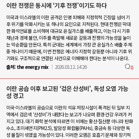
이란 전쟁은 동시에 ‘기후 전쟁’이기도 하다
미국과 이스라엘의 이란 공격은 인명 피해와 지정학적 긴장을 넘어 기
후 위기를 악화시키는 또 하나의 요인으로 지적된다. 현대 전쟁은 막대
한 화석연료를 소비하며 대규모 온실가스를 배출하고, 이는 다시 기후
재난과 경제 불안, 이주를 촉발해 새로운 갈등과 전쟁의 가능성을 높이
는 악순환을 만든다. 특히 군대는 세계에서 가장 큰 온실가스 배출 주체
중 하나이기 때문에, 이번 전쟁은 에너지·지정학 갈등뿐 아니라 기후 위
기와도 구조적으로 연결된 사건으로 이해해야 한다는 분석이 나온다.
출처:
the energy mix
2026.03.12. 14:26
0
이란 공습 이후 보고된 ‘검은 산성비’, 독성 오염 가능
성 경고
미국·이스라엘의 공습으로 이란의 석유 저장시설이 폭격된 뒤 일부 지
역에서 검은색 ‘산성비’가 내렸다는 보고가 나오며 환경·건강 우려가 커
지고 있다. 대기 화학 분석에 따르면 이 비에는 황산·질산뿐 아니라 탄화
수소, 초미세먼지(PM2.5), 발암성 화합물(PAHs), 중금속 등 다양한 독
성 물질이 섞였을 가능성이 있다. 이러한 오염은 호흡기 문제와 장기적