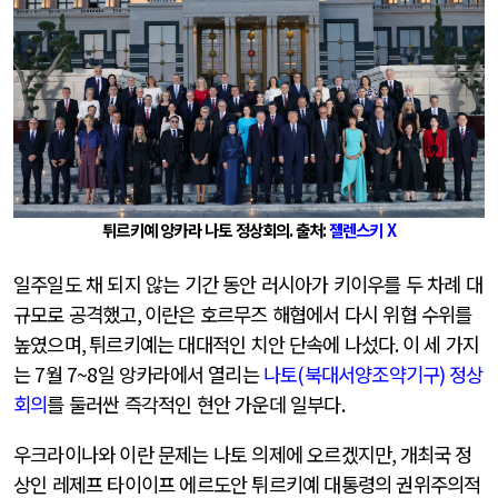
튀르키예 앙카라 나토 정상회의
.
출처
:
젤렌스키
X
일주일도 채 되지 않는 기간 동안 러시아가 키이우를 두 차례 대
규모로 공격했고
,
이란은 호르무즈 해협에서 다시 위협 수위를
높였으며
,
튀르키예는 대대적인 치안 단속에 나섰다
.
이 세 가지
는
7
월
7~8
일 앙카라에서 열리는
나토
(
북대서양조약기구
)
정상
회의
를 둘러싼 즉각적인 현안 가운데 일부다
.
우크라이나와 이란 문제는 나토 의제에 오르겠지만
,
개최국 정
상인 레제프 타이이프 에르도안 튀르키예 대통령의 권위주의적