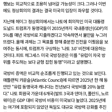
행보는 외교적으로 조용히 넘어갈 가능성이 크다
.
그러나 이번
에도 정상회의의 결과는 결국 미국의 입장이 좌우할 것이다
.
지난해 헤이그 정상회의에서는 나토에 회의적인 미국 대통령
도널드 트럼프가 동맹국들이
2035
년까지 국내총생산
(GDP)
의
5%
를 매년 국방비로 지출하겠다고 약속하면서 불만을 누그러
뜨렸다
.
올해 과제는 그 목표를 향해 충분한 진전을 이뤘음을 보
여주는 동시에
,
트럼프가 구상하는
'
나토
3.0'
비전에 대응하는
것이다
.
피트 헤그세스 미국 국방장관은 이를
"
유럽이 자국 방
위를 주도하는 보다 균형 잡힌 동맹
"
이라고 설명했다
.
국방비 증액은 비교적 순조롭게 진행되고 있는 것으로 보인다
.
애틀랜틱 카운슬
(Atlantic Council)
에 따르면
2025
년 한 해 동
안만
"
유럽 동맹국과 캐나다는 전년보다 국방비를
20%
늘렸
다
."
나토 회원국 가운데
6
개국
(
발트
3
국과 덴마크
,
폴란드
,
노르
웨이
)
은
GDP
대비 국방비 비중이 미국보다 높았다
. 2025
년에
는 여기에 포함되지 않았던 독일도 대규모 국방력 강화를 추진