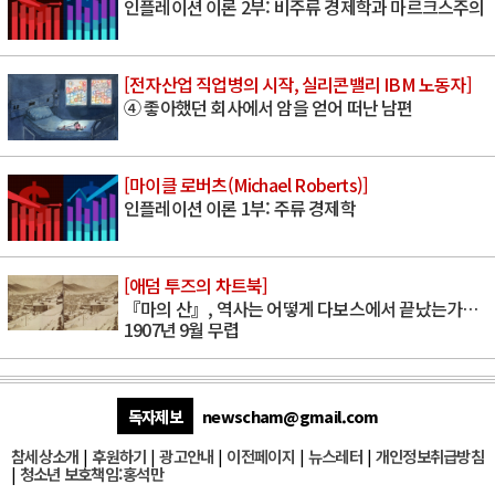
인플레이션 이론 2부: 비주류 경제학과 마르크스주의
[전자산업 직업병의 시작, 실리콘밸리 IBM 노동자]
④ 좋아했던 회사에서 암을 얻어 떠난 남편
[마이클 로버츠(Michael Roberts)]
인플레이션 이론 1부: 주류 경제학
[애덤 투즈의 차트북]
『마의 산』, 역사는 어떻게 다보스에서 끝났는가…
1907년 9월 무렵
독자제보
newscham@gmail.com
참세상소개
|
후원하기
|
광고안내
|
이전페이지
|
뉴스레터
|
개인정보취급방침
|
청소년 보호책임:홍석만