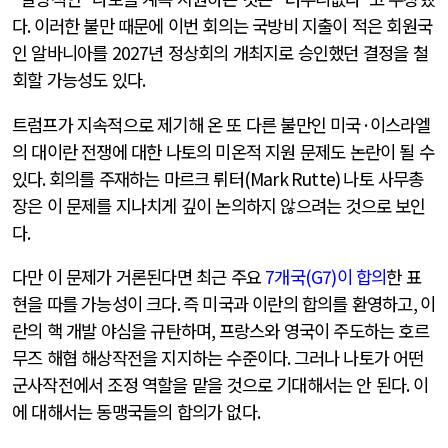
다
.
이러한 불만 때문에 이번 회의는 국방비 지출이 적은 회원국
인 알바니아를
2027
년 정상회의 개최지로 승인했던 결정을 철
회할 가능성도 있다
.
트럼프가 지속적으로 제기해 온 또 다른 불만인 미국
·
이스라엘
의 대이란 전쟁에 대한 나토의 미온적 지원 문제도 논란이 될 수
있다
.
회의를 주재하는 마르크 뤼터
(Mark Rutte)
나토 사무총
장은 이 문제를 지나치게 깊이 논의하지 않으려는 것으로 보인
다
.
다만 이 문제가 거론된다면 최근 주요
7
개국
(G7)
이 합의
한 표
현을 따를 가능성이 크다
.
즉 미국과 이란의 합의를 환영하고
,
이
란의 핵 개발 야심을 규탄하며
,
프랑스와 영국이 주도하는 호르
무즈 해협 해상작전을 지지하는 수준이다
.
그러나 나토가 어떤
군사작전에서 조정 역할을 맡을 것으로 기대해서는 안 된다
.
이
에 대해서는 동맹국들의 합의가 없다
.