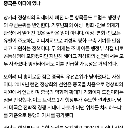
중국은 어디에 있나
앙카라 정상회의 의제에서 빠진 다른 항목들도 트럼프 행정부
의 우선순위를 반영한다
.
기후변화와 여성
·
평화
·
안보 의제가
관심에서 멀어진 것은 놀라운 일이 아니다
.
여성
·
평화
·
안보는
유엔이 주도하는 이니셔티브로 여성의 평화 구축 기여를 인정
하고 지원하는 정책이다
.
두 의제는 조 바이든 행정부 시절 나토
공동성명에 포함됐지만 지난해 헤이그 정상회의 선언에서는 모
두 사라졌다
.
앙카라에서도 이를 언급할 가능성은 거의 없다
.
오히려 더 흥미로운 점은 중국의 우선순위가 낮아졌다는 사실
이다
. 2019
년 런던 정상회의 선언은 중국을 처음으로 정상회의
차원에서 언급하며 중국의 영향력 확대가 기회이자 도전이라는
점을 인정했다
.
이는 트럼프
1
기 행정부가 주도한 결과였다
.
당
시 미국은 전략적 경쟁 시대에 나토가 어떤 위치를 차지하느냐
를 기준으로 동맹의 가치를 평가했다
.
바이든 행정부도 비슷한 논리를 유지했고
, 2024
년 워싱턴 정상