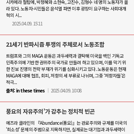
시카메라 철탑에, 박정혜와 소현숙, 고진수, 김형수 네 명의 노동자가 올
라 있다. 노동자·시민들은 윤석열 파면 이후 광장이 요구하는 사회대개
혁의 시...
2025.04.09. 15:11
21세기 반파시즘 투쟁의 주체로서 노동조합
트럼프와 그의 MAGA 운동은 과두세력과 결탁해 미국을 백인 기독교
민족주의에 기반한 권위주의 국가로 만들려 하고 있으며, 이를 막기 위
한 진보 진영의 전략 부재가 위기를 심화시키고 있다. 노동운동은 현재
MAGA에 대해 협조, 회피, 저항의 세 부류로 나뉘며, 그중 ‘저항자들’은
적극...
출처:
in these times
2025.04.09. 10:08
풍요의 자유주의’가 감추는 정치적 빈곤
에즈라 클라인의 『Abundance(풍요)』는 관료주의와 규제를 미국의
'희소성' 문제의 주범으로 지목하지만, 실제로는 대기업과 과두세력이