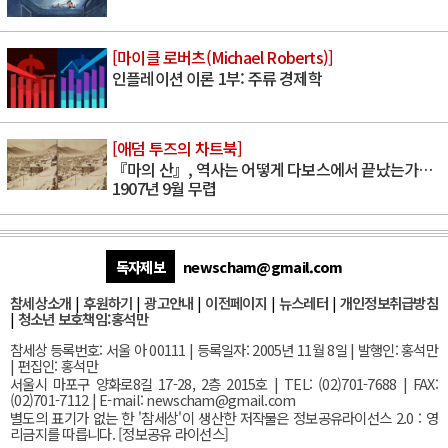
[마이클 로버츠(Michael Roberts)]
인플레이션 이론 1부: 주류 경제학
[애덤 투즈의 차트북]
『마의 산』, 역사는 어떻게 다보스에서 끝났는가…
1907년 9월 무렵
독자제보
newscham@gmail.com
참세상소개
|
후원하기
|
광고안내
|
이전페이지
|
뉴스레터
|
개인정보취급방침
|
청소년 보호책임:홍석만
참세상 등록번호: 서울 아 00111 | 등록일자: 2005년 11월 8일 | 발행인: 홍석만
| 편집인: 홍석만
서울
시 마포구 양화로8길 17-28, 2층 2015호
| TEL: (02)701-7688 | FAX:
(02)701-7112 |
E-mail:
newscham@gmail.com
별도의 표기가 없는 한 '참세상'이 생산한 저작물은 정보공유라이선스 2.0 : 영
리금지를 따릅니다. [
정보공유 라이선스
]