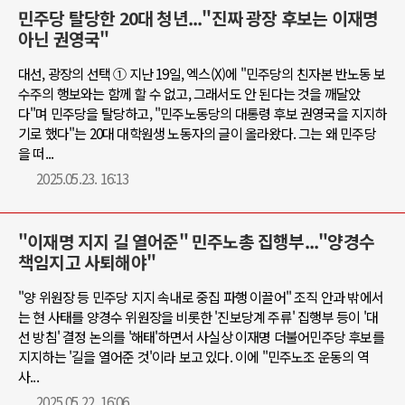
민주당 탈당한 20대 청년..."진짜 광장 후보는 이재명
아닌 권영국"
대선, 광장의 선택 ① 지난 19일, 엑스(X)에 "민주당의 친자본 반노동 보
수주의 행보와는 함께 할 수 없고, 그래서도 안 된다는 것을 깨달았
다"며 민주당을 탈당하고, "민주노동당의 대통령 후보 권영국을 지지하
기로 했다"는 20대 대학원생 노동자의 글이 올라왔다. 그는 왜 민주당
을 떠...
2025.05.23. 16:13
"이재명 지지 길 열어준" 민주노총 집행부..."양경수
책임지고 사퇴해야"
"양 위원장 등 민주당 지지 속내로 중집 파행 이끌어" 조직 안과 밖에서
는 현 사태를 양경수 위원장을 비롯한 '진보당계 주류' 집행부 등이 '대
선 방침' 결정 논의를 '해태'하면서 사실상 이재명 더불어민주당 후보를
지지하는 '길을 열어준 것'이라 보고 있다. 이에 "민주노조 운동의 역
사...
2025.05.22. 16:06