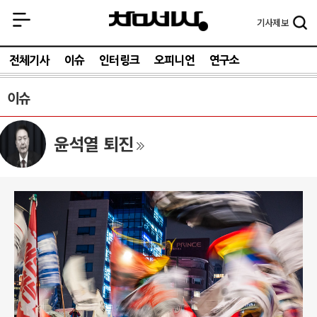
기사
제보
전체기사
이슈
인터링크
오피니언
연구소
이슈
윤석열 퇴진