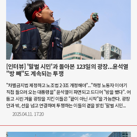
[인터뷰] '말벌 시민'과 돌아본 123일의 광장...윤석열
"방 빼"도 계속되는 투쟁
"차별금지법 제정하고 노조법 2·3조 개정해야"..."하청 노동자 이야기
직접 들으러 오는 대통령을" 윤석열이 파면되고 드디어 "방을 뺐다". 어
둡고 시린 겨울 광장을 지킨 이들은 "끝이 아닌 시작"을 가늠한다. 광장
안과 밖, 선을 넘고 연결하며 투쟁하는 이들의 곁을 밝힌 '말벌 시민...
2025.04.11. 17:20