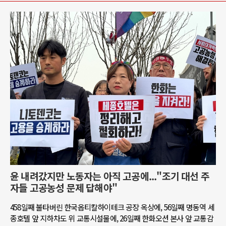
윤 내려갔지만 노동자는 아직 고공에..."조기 대선 주
자들 고공농성 문제 답해야"
458일째 불타버린 한국옵티칼하이테크 공장 옥상에, 56일째 명동역 세
종호텔 앞 지하차도 위 교통시설물에, 26일째 한화오션 본사 앞 교통감