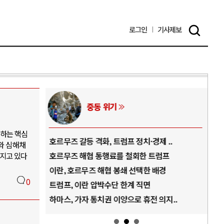
로그인
기사
제보
AI와 인간
해하는 핵심
 정치·경제 ..
중국 AI, 저가 공세로 글로벌 토큰 시..
추와 심해채
철회한 트럼프
AI 국부펀드 구상 놓고 미국 진보진영 ..
라지고 있다
 선택한 배경
AI 데이터센터 반대 투쟁은 새로운 글로..
0
계 직면
AI의 숨은 환경 비용: 데이터센터 확산..
로 휴전 의지..
AI는 어떻게 미국 민주주의를 잠식하고 ..