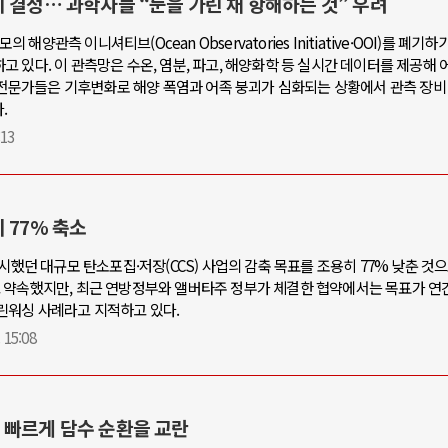
 결정… 과학자들 “눈을 가린 채 항해하는 것” 우려
 해양관측 이니셔티브(Ocean Observatories Initiative·OOI)를 폐기
 있다. 이 관측망은 수온, 염분, 파고, 해양화학 등 실시간 데이터를 제공해 
. 전문가들은 기후변화로 해양 폭염과 어족 붕괴가 심화되는 상황에서 관측 장비
.
:13
 77% 축소
시했던 대규모 탄소포집·저장(CCS) 사업의 감축 목표를 조용히 77% 낮춘 것
겠다고 약속했지만, 최근 연방정부와 앨버타주 정부가 체결한 협약에서는 목표가 연간 
린워싱 사례라고 지적하고 있다.
 15:08
 빠르게 담수 순환을 교란