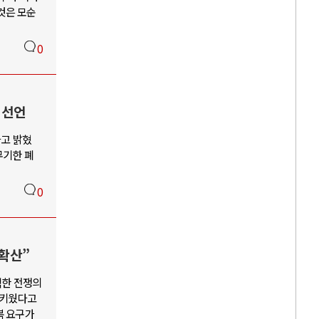
것은 모순
0
 선언
다고 밝혔
무기한 폐
0
확산”
택한 전쟁의
 키웠다고
복 요구가