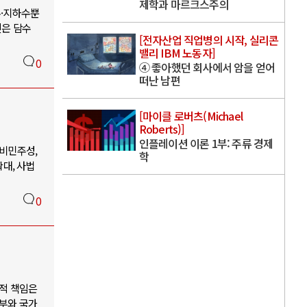
제학과 마르크스주의
수·지하수뿐
진은 담수
[전자산업 직업병의 시작, 실리콘
밸리 IBM 노동자]
0
④ 좋아했던 회사에서 암을 얻어
떠난 남편
[마이클 로버츠(Michael
Roberts)]
인플레이션 이론 1부: 주류 경제
비민주성,
학
대, 사법
0
적 책임은
부와 국가