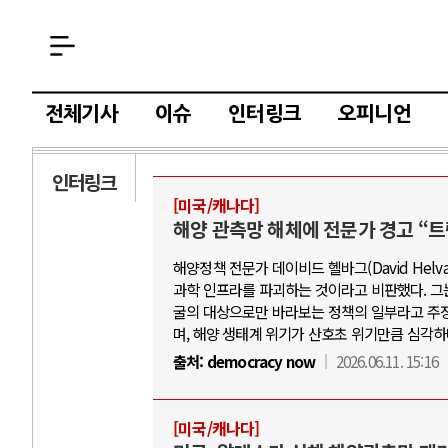
전체기사
이슈
인터링크
오피니언
인터링크
[미국/캐나다]
AI와 인간
해양 관측망 해체에 전문가 경고 “트
해양정책 전문가 데이비드 헬바그(David Hel
중국 AI, 저가 공세로 글로벌 토큰 시..
전쟁의
과학 인프라를 파괴하는 것이라고 비판했다. 그는 이
AI 국부펀드 구상 놓고 미국 진보진영 ..
EU·
굴의 대상으로만 바라보는 정책의 일부라고 주장했다
며, 해양 생태계 위기가 산호초 위기만큼 심각하
AI 데이터센터 반대 투쟁은 새로운 글로..
나토,
출처:
democracy now
2026.06.11. 15:16
AI의 숨은 환경 비용: 데이터센터 확산..
우크라
AI는 어떻게 미국 민주주의를 잠식하고 ..
러·우
[미국/캐나다]