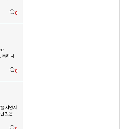
0
re
. 특히 나
0
상을 지연시
끝난 것은
0