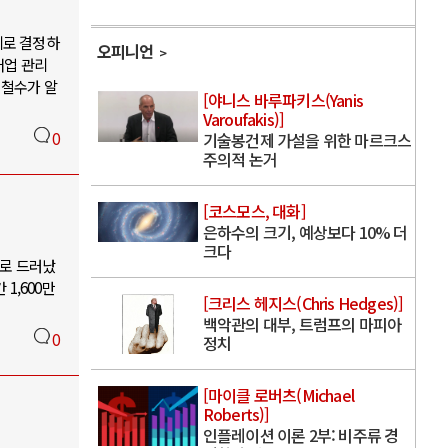
하기로 결정하
오피니언
어업 관리
 철수가 알
[야니스 바루파키스(Yanis
Varoufakis)]
0
기술봉건제 가설을 위한 마르크스
주의적 논거
[코스모스, 대화]
은하수의 크기, 예상보다 10% 더
크다
으로 드러났
1,600만
[크리스 헤지스(Chris Hedges)]
백악관의 대부, 트럼프의 마피아
0
정치
[마이클 로버츠(Michael
Roberts)]
인플레이션 이론 2부: 비주류 경