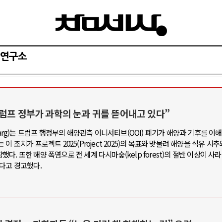
연구소
러시아-우크라이나 전쟁
중동 위기
럼프 정부가 과학의 눈과 귀를 뜯어내고 있다”
varg)는 트럼프 행정부의 해양관측 이니셔티브(OOI) 폐기가 해양과 기후를 이
 추상화: 우크라이나, 대리전의 역..
호르무즈 갈등 격화, 트럼프
 조치가 프로젝트 2025(Project 2025)의 목표와 맞물려 해양을 석유 시
우크라이나 드론 협력 직후, 러시아..
호르무즈 해협 통행료를 
. 또한 해양 폭염으로 전 세계 다시마숲(kelp forest)의 절반 이상이 사
다고 경고했다.
 우크라 군사지원 2027년까지 공..
이란, 호르무즈 해협 봉쇄
이나, 덴마크, 에스토니아, 네덜란..
트럼프, 이란 압박수단 한
크라, 대규모 공습 주고받아…민간 ..
하마스, 가자 통치권 이양으